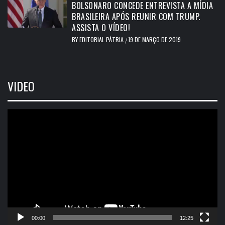
BOLSONARO CONCEDE ENTREVISTA A MÍDIA
BRASILEIRA APÓS REUNIR COM TRUMP.
ASSISTA O VÍDEO!
BY
EDITORIAL PÁTRIA
19 DE MARÇO DE 2019
/
VIDEO
Tocador
de
vídeo
00:00
12:25