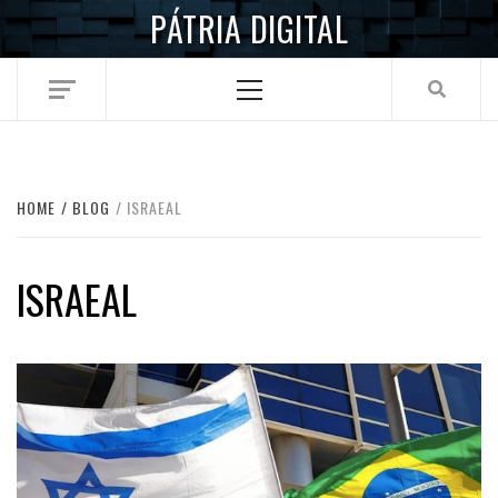
Skip
PÁTRIA DIGITAL
to
content
Primary
Menu
HOME
BLOG
ISRAEAL
ISRAEAL