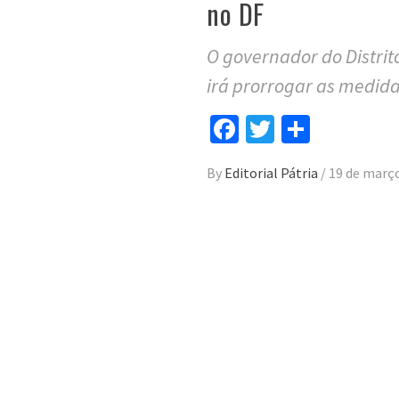
no DF
O governador do Distrit
irá prorrogar as medid
Facebook
Twitter
Compar
By
Editorial Pátria
/
19 de març