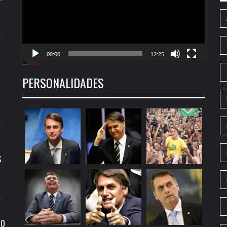
00:00
12:25
PERSONALIDADES
S
9
RO