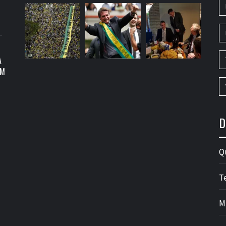
A
OM
D
Q
T
M