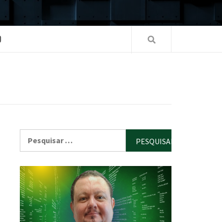
O
Pesquisar
por: