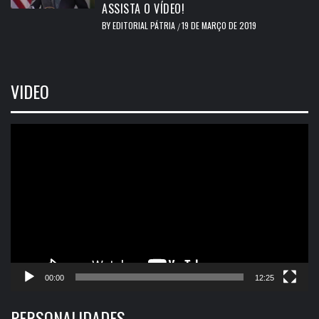
ASSISTA O VÍDEO!
BY
EDITORIAL PÁTRIA
19 DE MARÇO DE 2019
/
VIDEO
Tocador
de
vídeo
00:00
12:25
PERSONALIDADES