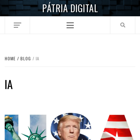
Skip
PÁTRIA DIGITAL
to
content
Primary
Menu
HOME
BLOG
IA
IA