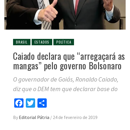
BRASIL
ESTADOS
POLÍTICA
Caiado declara que “arregaçará as
mangas” pelo governo Bolsonaro
O governador de Goiás, Ronaldo Caiado,
diz que o DEM tem que declarar base do
Facebook
Twitter
Compartilhar
By
Editorial Pátria
/
24 de fevereiro de 2019