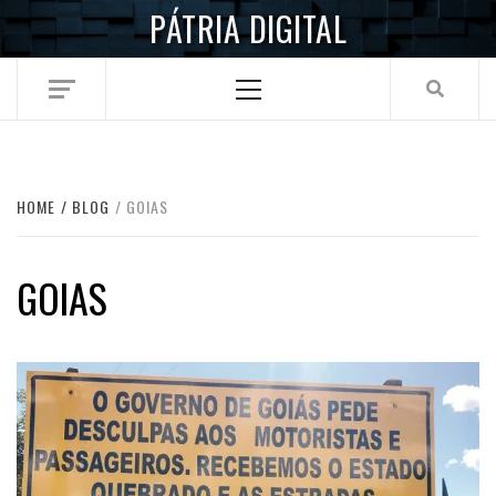
Skip
PÁTRIA DIGITAL
to
content
Primary
Menu
HOME
BLOG
GOIAS
GOIAS