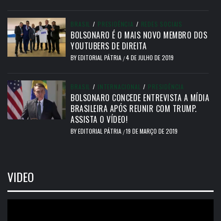
BRASIL
/
PRESIDÊNCIA
/
REDES SOCIAIS
BOLSONARO É O MAIS NOVO MEMBRO DOS
YOUTUBERS DE DIREITA
BY
EDITORIAL PÁTRIA
4 DE JULHO DE 2019
/
BRASIL
/
INTERNACIONAL
/
PRESIDÊNCIA
BOLSONARO CONCEDE ENTREVISTA A MÍDIA
BRASILEIRA APÓS REUNIR COM TRUMP.
ASSISTA O VÍDEO!
BY
EDITORIAL PÁTRIA
19 DE MARÇO DE 2019
/
VIDEO
Tocador
de