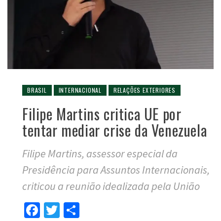
BRASIL
INTERNACIONAL
RELAÇÕES EXTERIORES
Filipe Martins critica UE por
tentar mediar crise da Venezuela
Filipe Martins, assessor especial da
Presidência para Assuntos Internacionais,
criticou a reunião idealizada pela União
Facebook
Twitter
Compartilhar