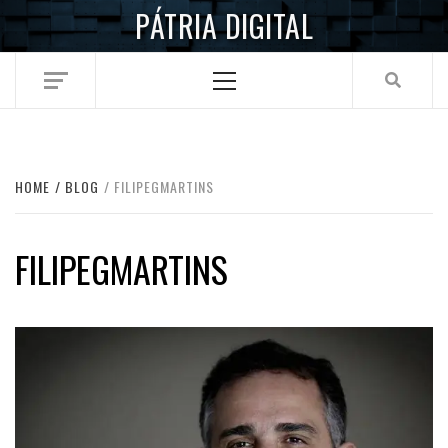
Skip
PÁTRIA DIGITAL
to
content
Primary
Menu
HOME
BLOG
FILIPEGMARTINS
FILIPEGMARTINS