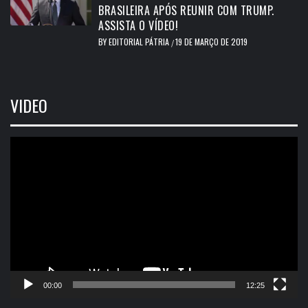
BRASILEIRA APÓS REUNIR COM TRUMP.
ASSISTA O VÍDEO!
BY
EDITORIAL PÁTRIA
19 DE MARÇO DE 2019
/
VIDEO
Tocador
de
vídeo
00:00
12:25