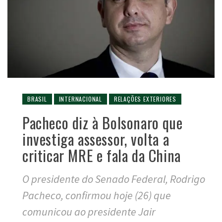
BRASIL
INTERNACIONAL
RELAÇÕES EXTERIORES
Pacheco diz à Bolsonaro que
investiga assessor, volta a
criticar MRE e fala da China
O presidente do Senado Federal, Rodrigo
Pacheco, confirmou hoje (26) que
comunicou ao presidente Jair