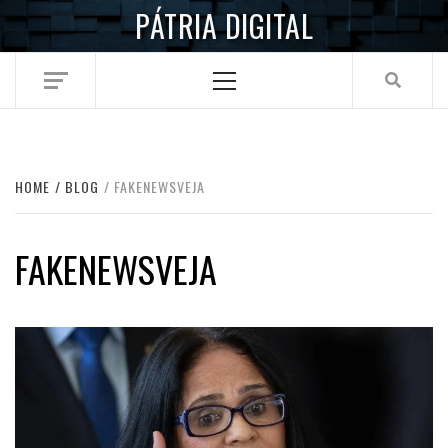
Skip
PÁTRIA DIGITAL
to
content
Primary
Menu
HOME
BLOG
FAKENEWSVEJA
FAKENEWSVEJA