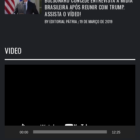
BOLSONARO CONCEDE ENTREVISTA A MÍDIA
BRASILEIRA APÓS REUNIR COM TRUMP.
ASSISTA O VÍDEO!
BY
EDITORIAL PÁTRIA
19 DE MARÇO DE 2019
/
VIDEO
Tocador
de
vídeo
00:00
12:25