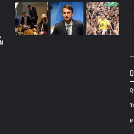
A
OM
D
Q
T
M