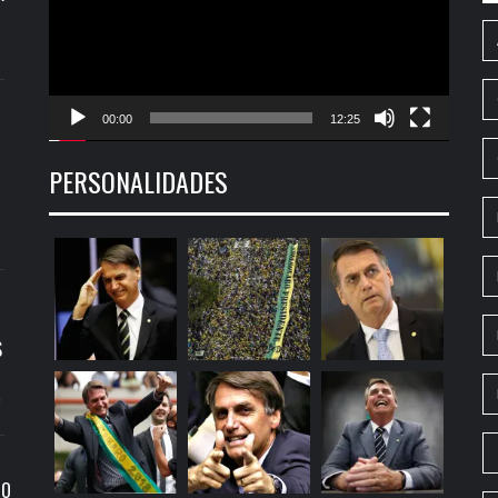
00:00
12:25
PERSONALIDADES
S
9
RO