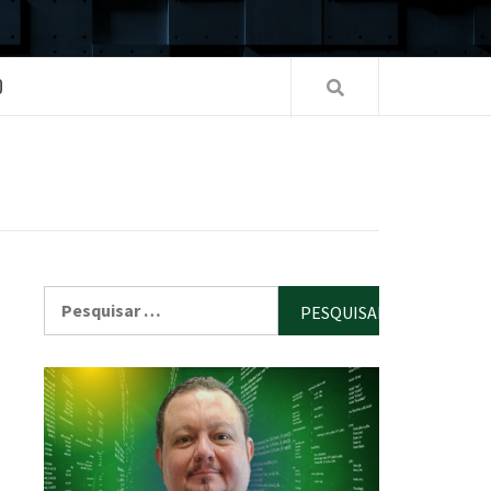
O
Pesquisar
por: