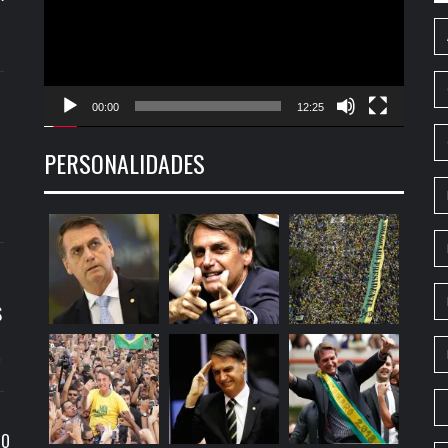
00:00
12:25
PERSONALIDADES
S
9
RO