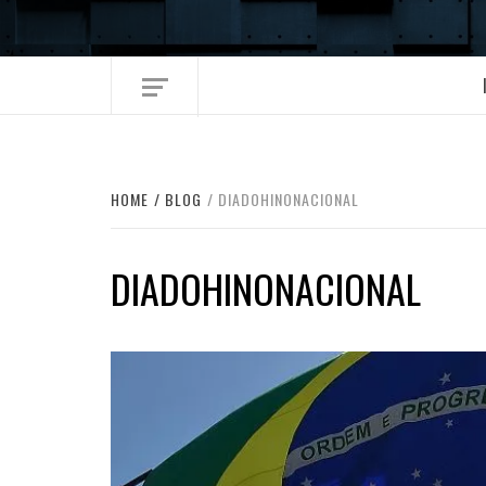
Skip
to
content
HOME
BLOG
DIADOHINONACIONAL
DIADOHINONACIONAL