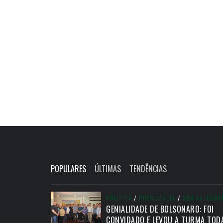
POPULARES
ÚLTIMAS
TENDÊNCIAS
POLÍTICA
/
PRESIDÊNCIA
/
SEM CATEGOR
GENIALIDADE DE BOLSONARO: FOI
CONVIDADO E LEVOU A TURMA TOD