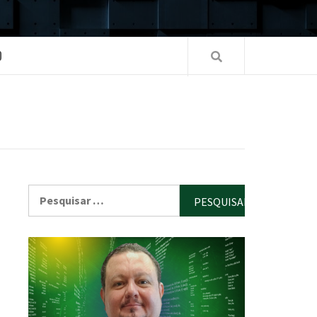
O
Pesquisar
por: