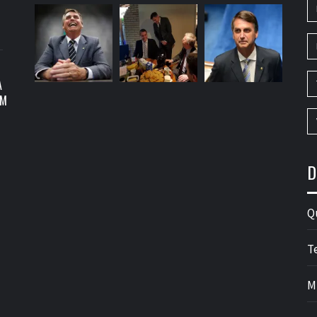
A
OM
D
Q
T
M