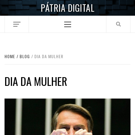
Skip
PÁTRIA DIGITAL
to
content
Primary
Menu
HOME
BLOG
DIA DA MULHER
DIA DA MULHER