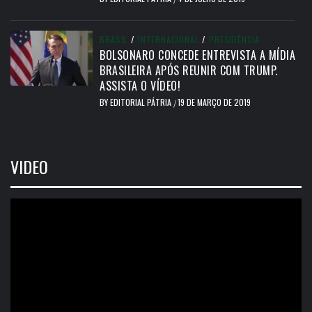
BRASIL
/
INTERNACIONAL
/
PRESIDÊNCIA
BOLSONARO CONCEDE ENTREVISTA A MÍDIA
BRASILEIRA APÓS REUNIR COM TRUMP.
ASSISTA O VÍDEO!
BY
EDITORIAL PÁTRIA
19 DE MARÇO DE 2019
/
VIDEO
Tocador
de
vídeo