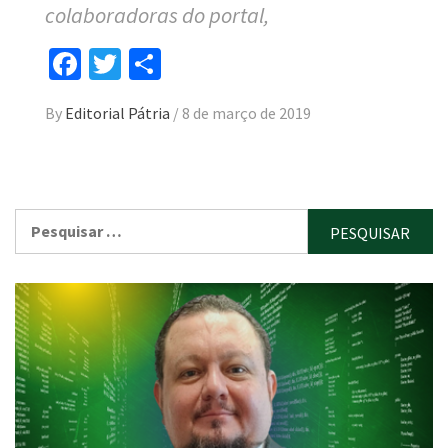
colaboradoras do portal,
Facebook
Twitter
Compartilhar
By
Editorial Pátria
/
8 de março de 2019
Pesquisar
por: