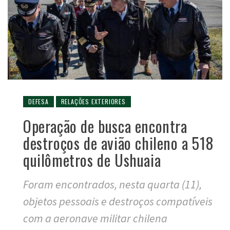
DEFESA
RELAÇÕES EXTERIORES
Operação de busca encontra
destroços de avião chileno a 518
quilômetros de Ushuaia
Foram encontrados, nesta quarta (11),
objetos pessoais e destroços compatíveis
com a aeronave militar chilena