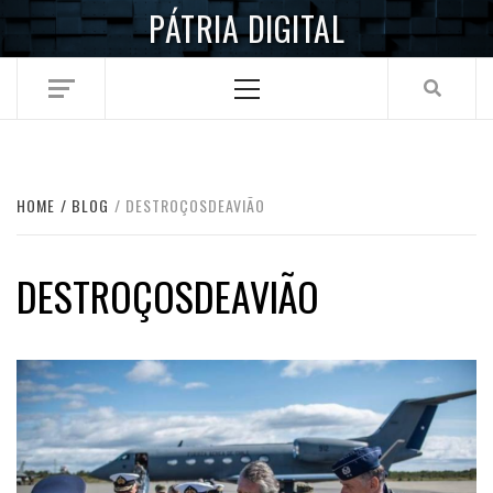
Skip
PÁTRIA DIGITAL
to
content
Primary
Menu
HOME
BLOG
DESTROÇOSDEAVIÃO
DESTROÇOSDEAVIÃO