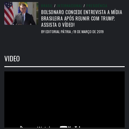
BRASIL
/
INTERNACIONAL
/
PRESIDÊNCIA
BOLSONARO CONCEDE ENTREVISTA A MÍDIA
BRASILEIRA APÓS REUNIR COM TRUMP.
ASSISTA O VÍDEO!
BY
EDITORIAL PÁTRIA
19 DE MARÇO DE 2019
/
VIDEO
Tocador
de
vídeo