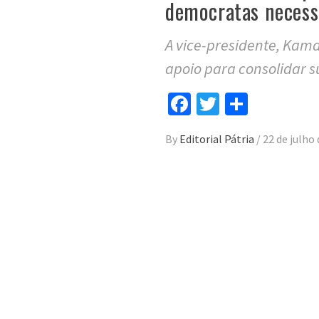
democratas necessá
A vice-presidente, Kam
apoio para consolidar 
Facebook
Twitter
Compar
By
Editorial Pátria
/
22 de julho