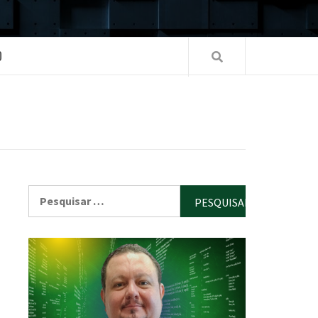
O
Pesquisar
por: