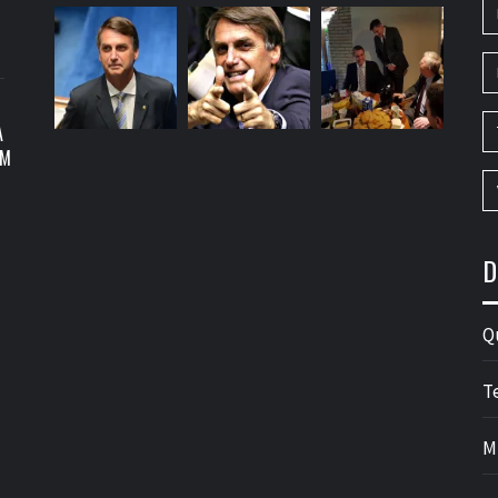
A
OM
D
Q
T
M