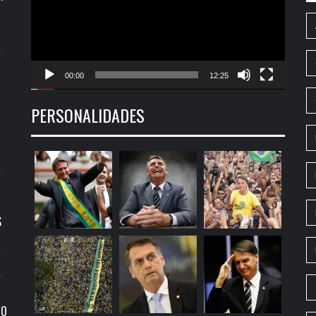
00:00
12:25
PERSONALIDADES
S
9
RO