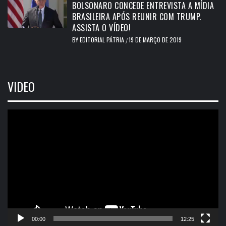
BOLSONARO CONCEDE ENTREVISTA A MÍDIA
BRASILEIRA APÓS REUNIR COM TRUMP.
ASSISTA O VÍDEO!
BY
EDITORIAL PÁTRIA
19 DE MARÇO DE 2019
/
VIDEO
Tocador
de
vídeo
00:00
12:25