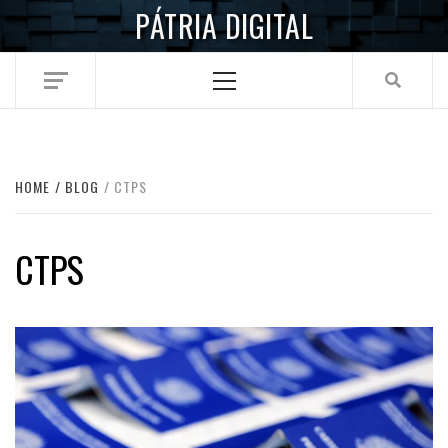
Skip
PÁTRIA DIGITAL
to
content
Primary
Menu
HOME
BLOG
CTPS
CTPS