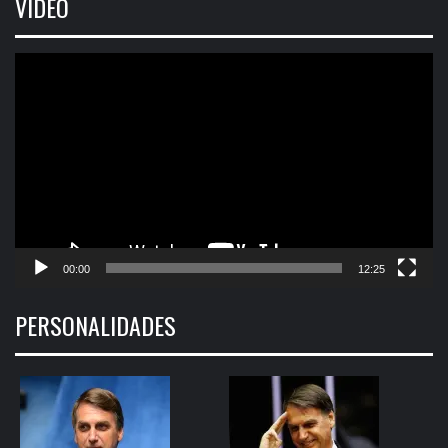
VIDEO
Tocador
de
vídeo
00:00
12:25
PERSONALIDADES