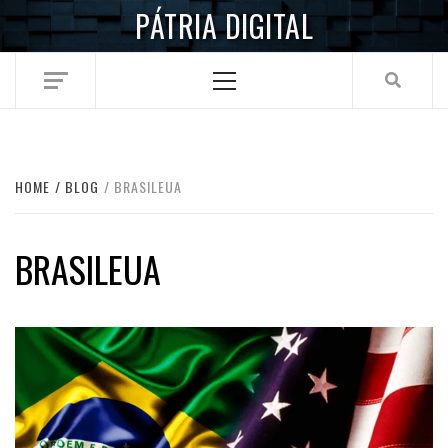
Skip
PÁTRIA DIGITAL
to
content
Primary
Menu
HOME
BLOG
BRASILEUA
BRASILEUA