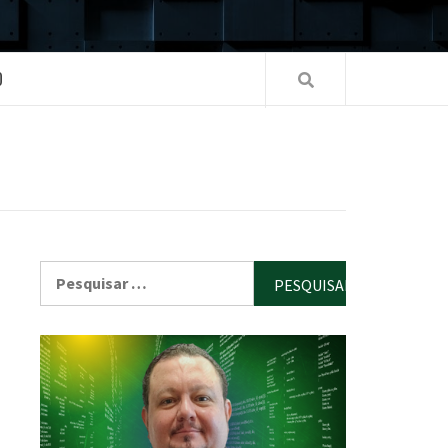
O
Pesquisar
por: