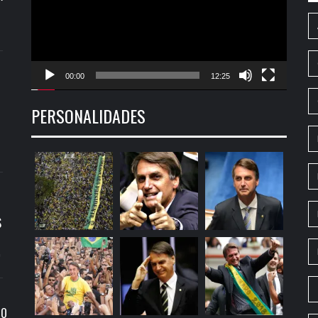
00:00
12:25
PERSONALIDADES
S
9
RO