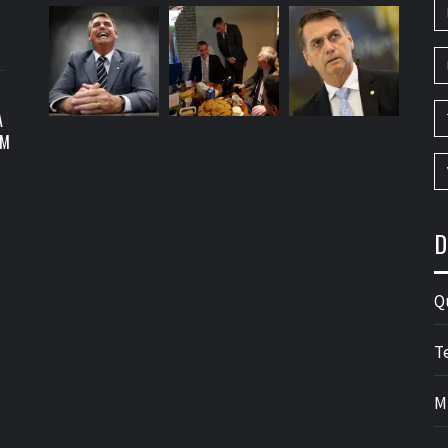
A
OM
D
Q
T
M