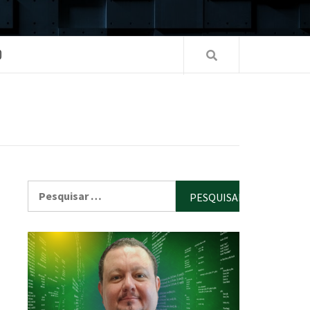
O
Pesquisar
por: