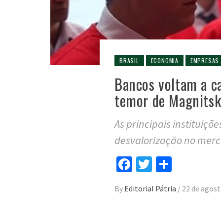
BRASIL
ECONOMIA
EMPRESAS
Bancos voltam a c
temor de Magnitsk
As principais instituiçõ
desvalorização no merc
Facebook
Twitter
Compar
By
Editorial Pátria
/
22 de agost