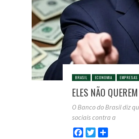
BRASIL
ECONOMIA
EMPRESAS
ELES NÃO QUEREM
O Banco do Brasil diz q
sociais contra a
Facebook
Twitter
Compar