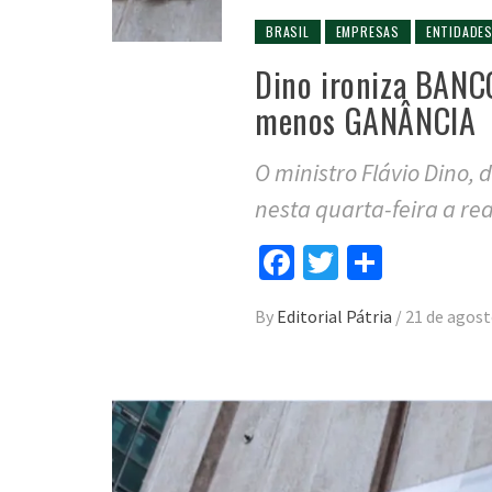
BRASIL
EMPRESAS
ENTIDADE
Dino ironiza BANC
menos GANÂNCIA
O ministro Flávio Dino, 
nesta quarta-feira a re
Facebook
Twitter
Compar
By
Editorial Pátria
/
21 de agost