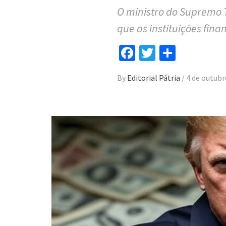
O ministro do Supremo T
que as instituições fina
Facebook
Twitter
Compar
By
Editorial Pátria
/
4 de outubr