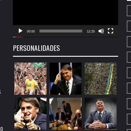
00:00
12:25
PERSONALIDADES
S
9
RO