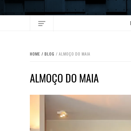
Skip
to
content
HOME
BLOG
ALMOÇO DO MAIA
ALMOÇO DO MAIA