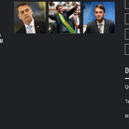
A
OM
D
Q
T
M