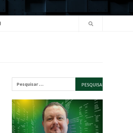
O
Pesquisar
por: