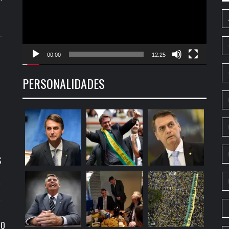
00:00
12:25
PERSONALIDADES
S
9
RO