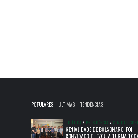
POPULARES
ÚLTIMAS
TENDÊNCIAS
POLÍTICA
/
PRESIDÊNCIA
/
SEM CATEGOR
GENIALIDADE DE BOLSONARO: FOI
CONVIDADO E LEVOU A TURMA TOD