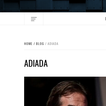
Skip
to
content
HOME
BLOG
ADIADA
ADIADA