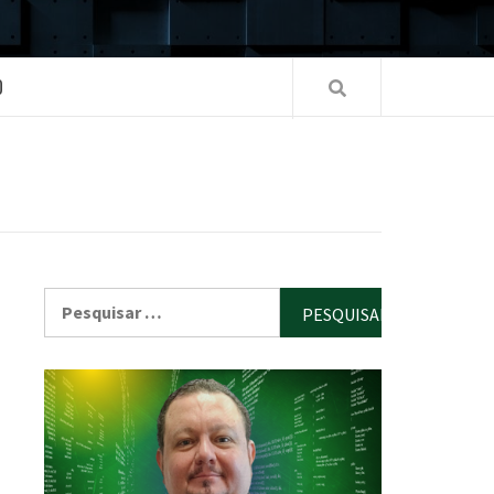
O
Pesquisar
por: