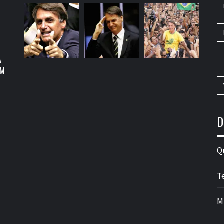
A
OM
D
Q
T
M