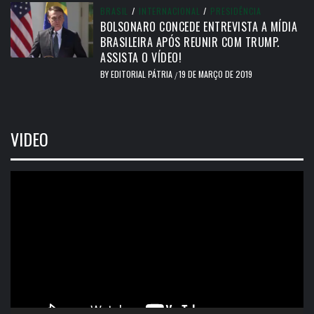
BRASIL
/
INTERNACIONAL
/
PRESIDÊNCIA
BOLSONARO CONCEDE ENTREVISTA A MÍDIA
BRASILEIRA APÓS REUNIR COM TRUMP.
ASSISTA O VÍDEO!
BY
EDITORIAL PÁTRIA
19 DE MARÇO DE 2019
/
VIDEO
Tocador
de
vídeo