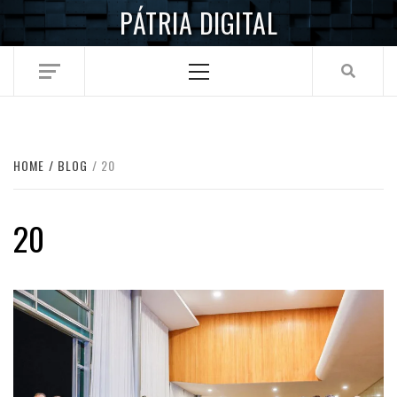
Skip
PÁTRIA DIGITAL
to
content
Primary
Menu
HOME
BLOG
20
20