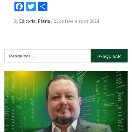
Facebook
Twitter
Compartilhar
By
Editorial Pátria
/
23 de fevereiro de 2024
Pesquisar
por: