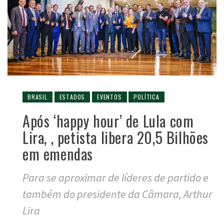
BRASIL
ESTADOS
EVENTOS
POLÍTICA
Após ‘happy hour’ de Lula com
Lira, , petista libera 20,5 Bilhões
em emendas
Para se aproximar de líderes de partido e
também do presidente da Câmara, Arthur
Lira