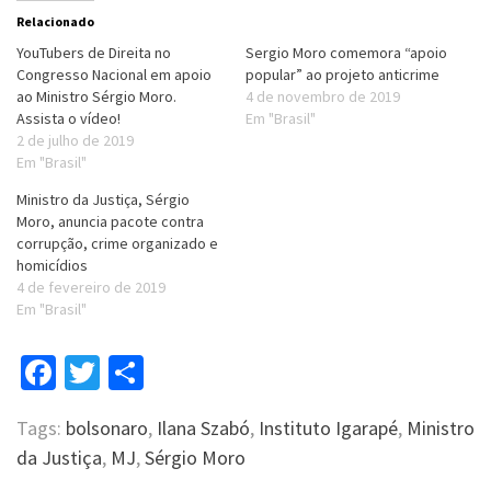
Relacionado
YouTubers de Direita no
Sergio Moro comemora “apoio
Congresso Nacional em apoio
popular” ao projeto anticrime
ao Ministro Sérgio Moro.
4 de novembro de 2019
Assista o vídeo!
Em "Brasil"
2 de julho de 2019
Em "Brasil"
Ministro da Justiça, Sérgio
Moro, anuncia pacote contra
corrupção, crime organizado e
homicídios
4 de fevereiro de 2019
Em "Brasil"
Facebook
Twitter
Compartilhar
Tags:
bolsonaro
,
Ilana Szabó
,
Instituto Igarapé
,
Ministro
da Justiça
,
MJ
,
Sérgio Moro