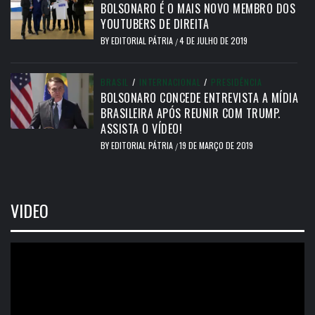
BOLSONARO É O MAIS NOVO MEMBRO DOS
YOUTUBERS DE DIREITA
BY
EDITORIAL PÁTRIA
4 DE JULHO DE 2019
/
BRASIL
/
INTERNACIONAL
/
PRESIDÊNCIA
BOLSONARO CONCEDE ENTREVISTA A MÍDIA
BRASILEIRA APÓS REUNIR COM TRUMP.
ASSISTA O VÍDEO!
BY
EDITORIAL PÁTRIA
19 DE MARÇO DE 2019
/
VIDEO
Tocador
de
vídeo