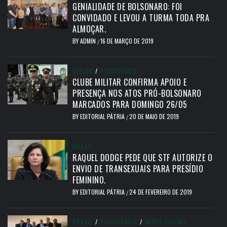
GENIALIDADE DE BOLSONARO: FOI
CONVIDADO E LEVOU A TURMA TODA PRA
ALMOÇAR.
BY
ADMIN
16 DE MARÇO DE 2019
/
DEFESA
/
PRESIDÊNCIA
CLUBE MILITAR CONFIRMA APOIO E
PRESENÇA NOS ATOS PRÓ-BOLSONARO
MARCADOS PARA DOMINGO 26/05
BY
EDITORIAL PÁTRIA
20 DE MAIO DE 2019
/
BRASIL
RAQUEL DODGE PEDE QUE STF AUTORIZE O
ENVIO DE TRANSEXUAIS PARA PRESÍDIO
FEMININO.
BY
EDITORIAL PÁTRIA
24 DE FEVEREIRO DE 2019
/
BRASIL
/
PRESIDÊNCIA
/
REDES SOCIAIS