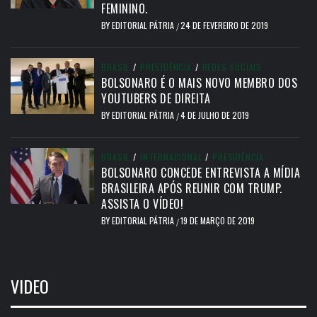
FEMININO.
BY
EDITORIAL PÁTRIA
24 DE FEVEREIRO DE 2019
/
BRASIL
/
PRESIDÊNCIA
/
REDES SOCIAIS
BOLSONARO É O MAIS NOVO MEMBRO DOS
YOUTUBERS DE DIREITA
BY
EDITORIAL PÁTRIA
4 DE JULHO DE 2019
/
BRASIL
/
INTERNACIONAL
/
PRESIDÊNCIA
BOLSONARO CONCEDE ENTREVISTA A MÍDIA
BRASILEIRA APÓS REUNIR COM TRUMP.
ASSISTA O VÍDEO!
BY
EDITORIAL PÁTRIA
19 DE MARÇO DE 2019
/
VIDEO