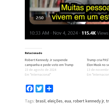
Relacionado
Robert Kennedy Jr suspende
Trump cria PAS
campanha e pede voto em Trump
Elon Musk no 
23 de agosto de 2024
13 de novembr
Em "Internacional"
Em "Internacion
Facebook
Twitter
Compartilhar
Tags:
brasil
,
eleições
,
eua
,
robert kennedy jr
,
t