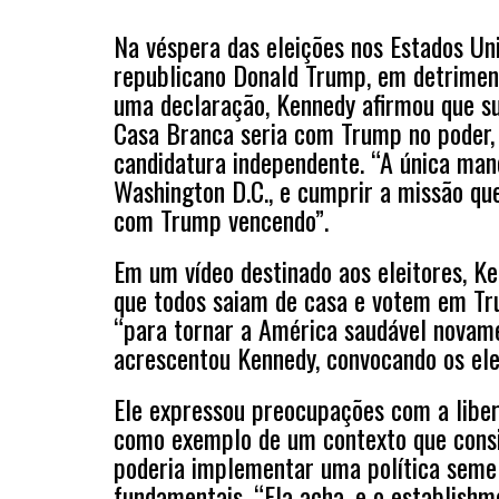
Na véspera das eleições nos Estados Uni
republicano Donald Trump, em detrimen
uma declaração, Kennedy afirmou que sua
Casa Branca seria com Trump no poder, j
candidatura independente. “A única man
Washington D.C., e cumprir a missão qu
com Trump vencendo”.
Em um vídeo destinado aos eleitores, K
que todos saiam de casa e votem em Tr
“para tornar a América saudável novamen
acrescentou Kennedy, convocando os ele
Ele expressou preocupações com a liber
como exemplo de um contexto que conside
poderia implementar uma política semel
fundamentais. “Ela acha, e o establishm