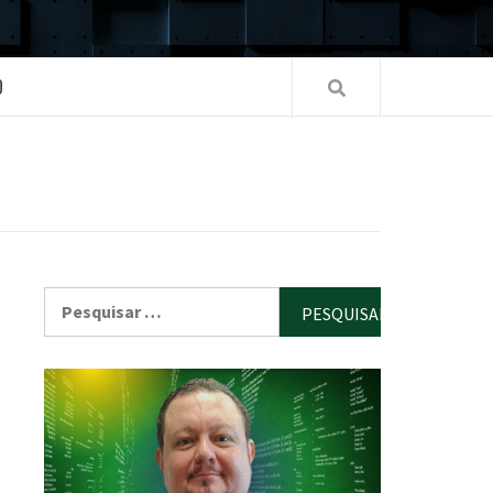
O
Pesquisar
por: