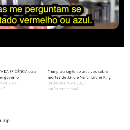
TA DA EFICIÊNCIA para
Trump tira sigilo de arquivos sobre
seu governo
mortes de J.F.K. e Martin Luther King
o de 2024
24 de janeiro de 2025
al"
Em "Internacional"
rump