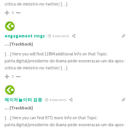
critica-de-ministro-no-twitter/ […]
0
engagement rings
6 anos atrás
… [Trackback]
[…] Here you will find 11894 additional Info on that Topic:
patria.digital/presidente-do-ibama-pede-exoneracao-um-dia-apos-
critica-de-ministro-no-twitter/ […]
0
메이저놀이터 검증
6 anos atrás
… [Trackback]
[…] Here you can find 9771 more Info on that Topic:
patria.digital/presidente-do-ibama-pede-exoneracao-um-dia-apos-