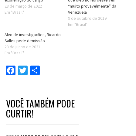
28 de março de 2022
“muito provavelmente” da
Em "Brasil"
Venezuela
9 de outubro de 2019
Em "Brasil"
Alvo de investigações, Ricardo
Salles pede demissão
23 de junho de 2021
Em "Brasil"
Facebook
Twitter
Compartilhar
VOCÊ TAMBÉM PODE
CURTIR!