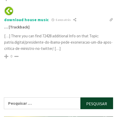
download house music
6 anos atrás
… [Trackback]
[…] There you can find 72428 additional Info on that Topic:
patria.digital/presidente-do-ibama-pede-exoneracao-um-dia-apos-
critica-de-ministro-no-twitter/ […]
0
Pesquisar
por: