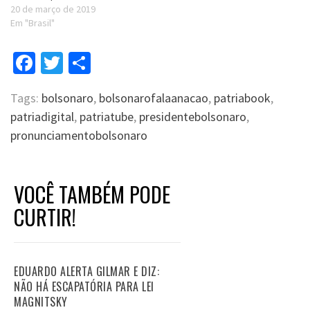
20 de março de 2019
Em "Brasil"
Facebook
Twitter
Compartilhar
Tags:
bolsonaro
,
bolsonarofalaanacao
,
patriabook
,
patriadigital
,
patriatube
,
presidentebolsonaro
,
pronunciamentobolsonaro
VOCÊ TAMBÉM PODE
CURTIR!
EDUARDO ALERTA GILMAR E DIZ:
NÃO HÁ ESCAPATÓRIA PARA LEI
MAGNITSKY