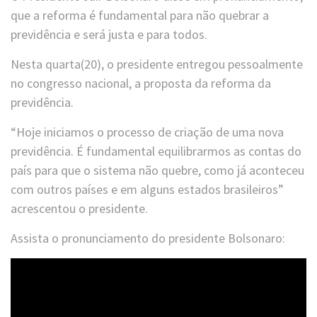
que a reforma é fundamental para não quebrar a
previdência e será justa e para todos.
Nesta quarta(20), o presidente entregou pessoalmente
no congresso nacional, a proposta da reforma da
previdência.
“Hoje iniciamos o processo de criação de uma nova
previdência. É fundamental equilibrarmos as contas do
país para que o sistema não quebre, como já aconteceu
com outros países e em alguns estados brasileiros”
acrescentou o presidente.
Assista o pronunciamento do presidente Bolsonaro: