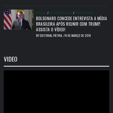
BRASIL
/
INTERNACIONAL
/
PRESIDÊNCIA
BOLSONARO CONCEDE ENTREVISTA A MÍDIA
BRASILEIRA APÓS REUNIR COM TRUMP.
ASSISTA O VÍDEO!
BY
EDITORIAL PÁTRIA
19 DE MARÇO DE 2019
/
VIDEO
Tocador
de
vídeo