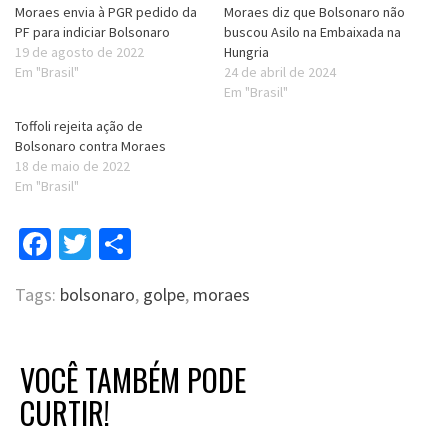
Moraes envia à PGR pedido da
Moraes diz que Bolsonaro não
PF para indiciar Bolsonaro
buscou Asilo na Embaixada na
19 de agosto de 2022
Hungria
Em "Brasil"
24 de abril de 2024
Em "Brasil"
Toffoli rejeita ação de
Bolsonaro contra Moraes
18 de maio de 2022
Em "Brasil"
Facebook
Twitter
Compartilhar
Tags:
bolsonaro
,
golpe
,
moraes
VOCÊ TAMBÉM PODE
CURTIR!