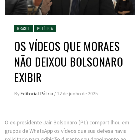
BRASIL
POLÍTICA
OS VÍDEOS QUE MORAES
NÃO DEIXOU BOLSONARO
EXIBIR
By
Editorial Pátria
/
12 de junho de 2025
O ex-presidente Jair Bolsonaro (PL) compartilhou em
grupos de WhatsApp os vídeos que sua defesa havia
solicitado para exibição durante seu depoimento ao