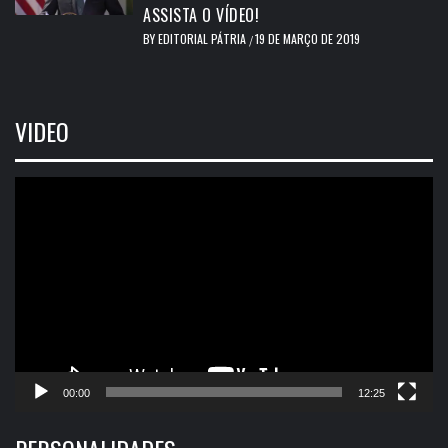
ASSISTA O VÍDEO!
BY
EDITORIAL PÁTRIA
19 DE MARÇO DE 2019
/
VIDEO
Tocador
de
vídeo
00:00
12:25