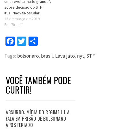
uma revolta muito grande”,
sobre decisão do STF.
#STFNaoVaiNosCalar!
15 de março de 2019
Em "Brasil"
Facebook
Twitter
Compartilhar
Tags:
bolsonaro
,
brasil
,
Lava jato
,
nyt
,
STF
VOCÊ TAMBÉM PODE
CURTIR!
ABSURDO: MÍDIA DO REGIME LULA
FALA EM PRISÃO DE BOLSONARO
APÓS FERIADO