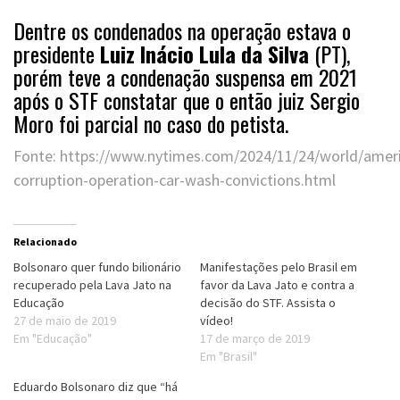
Dentre os condenados na operação estava o
presidente
Luiz Inácio Lula da Silva
(PT),
porém teve a condenação suspensa em 2021
após o STF constatar que o então juiz Sergio
Moro foi parcial no caso do petista.
Fonte: https://www.nytimes.com/2024/11/24/world/americ
corruption-operation-car-wash-convictions.html
Relacionado
Bolsonaro quer fundo bilionário
Manifestações pelo Brasil em
recuperado pela Lava Jato na
favor da Lava Jato e contra a
Educação
decisão do STF. Assista o
27 de maio de 2019
vídeo!
Em "Educação"
17 de março de 2019
Em "Brasil"
Eduardo Bolsonaro diz que “há