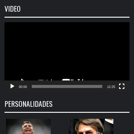
VIDEO
Tocador
de
vídeo
00:00
12:25
PERSONALIDADES