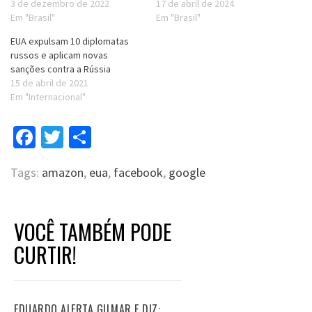
3 de dezembro de 2022
17 de abril de 2024
Em "Brasil"
Em "Brasil"
EUA expulsam 10 diplomatas
russos e aplicam novas
sanções contra a Rússia
15 de abril de 2021
Em "Internacional"
Facebook
Twitter
Compartilhar
Tags:
amazon
,
eua
,
facebook
,
google
VOCÊ TAMBÉM PODE
CURTIR!
EDUARDO ALERTA GILMAR E DIZ: