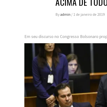
ACIMA DE TOD
By
admin
/
1 de janeiro de 2019
Em seu discurso no Congresso Bolsonaro propõe