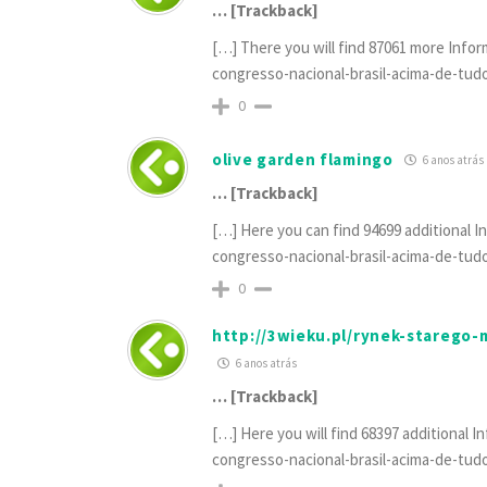
… [Trackback]
[…] There you will find 87061 more Infor
congresso-nacional-brasil-acima-de-tud
0
olive garden flamingo
6 anos atrás
… [Trackback]
[…] Here you can find 94699 additional I
congresso-nacional-brasil-acima-de-tud
0
http://3wieku.pl/rynek-starego
6 anos atrás
… [Trackback]
[…] Here you will find 68397 additional I
congresso-nacional-brasil-acima-de-tud