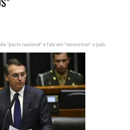
OS”
 ‘pacto nacional’ e fala em ‘reconstruir’ o país.