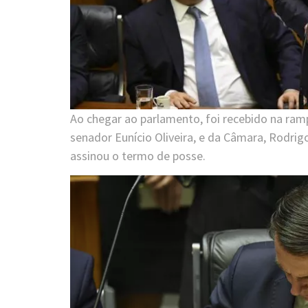
Ao chegar ao parlamento, foi recebido na ram
senador Eunício Oliveira, e da Câmara, Rodrig
assinou o termo de posse.