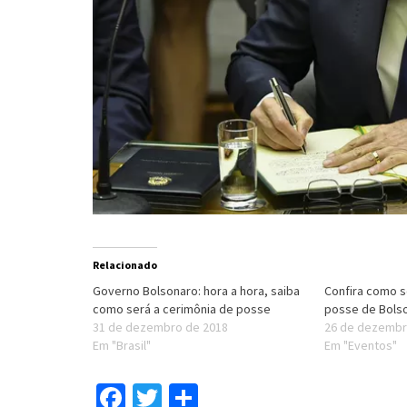
Relacionado
Governo Bolsonaro: hora a hora, saiba
Confira como s
como será a cerimônia de posse
posse de Bols
31 de dezembro de 2018
26 de dezembr
Em "Brasil"
Em "Eventos"
Facebook
Twitter
Compartilhar