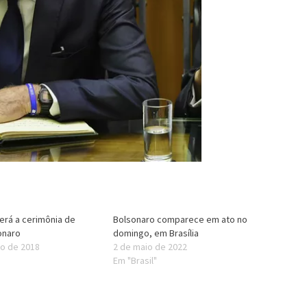
erá a cerimônia de
Bolsonaro comparece em ato no
onaro
domingo, em Brasília
o de 2018
2 de maio de 2022
Em "Brasil"