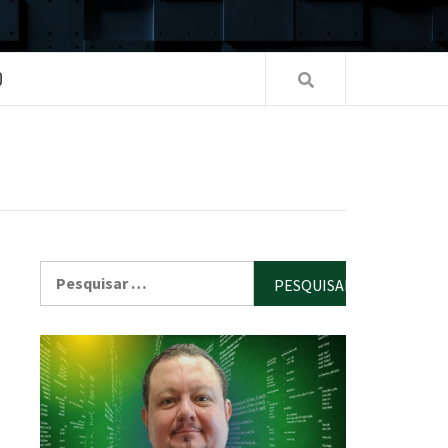
O
Pesquisar
por: