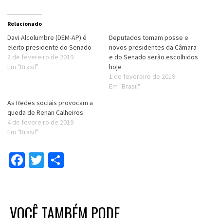
Relacionado
Davi Alcolumbre (DEM-AP) é
Deputados tomam posse e
eleito presidente do Senado
novos presidentes da Câmara
2 de fevereiro de 2019
e do Senado serão escolhidos
Em "Brasil"
hoje
1 de fevereiro de 2019
Em "Brasil"
As Redes sociais provocam a
queda de Renan Calheiros
4 de fevereiro de 2019
Em "Brasil"
Facebook
Twitter
Compartilhar
VOCÊ TAMBÉM PODE