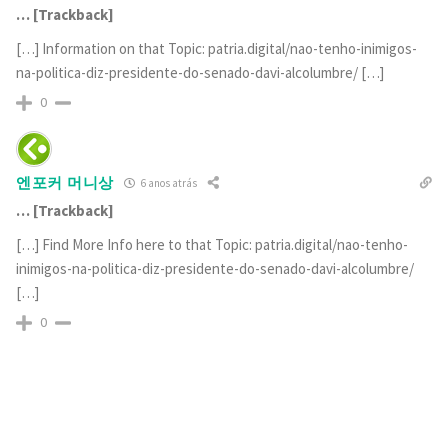
… [Trackback]
[…] Information on that Topic: patria.digital/nao-tenho-inimigos-
na-politica-diz-presidente-do-senado-davi-alcolumbre/ […]
0
엔포커 머니상
6 anos atrás
… [Trackback]
[…] Find More Info here to that Topic: patria.digital/nao-tenho-
inimigos-na-politica-diz-presidente-do-senado-davi-alcolumbre/
[…]
0