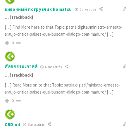
вилочный погрузчик komatsu
6 anos atrás
… [Trackback]
[…] Find More here to that Topic: patria.digital/ministro-ernesto-
araujo-critica-paises-que-buscam-dialogo-com-maduro/ […]
0
ศัลยกรรมเกาหลี
6 anos atrás
… [Trackback]
[…] Read More on to that Topic: patria.digital/ministro-ernesto-
araujo-critica-paises-que-buscam-dialogo-com-maduro/ […]
0
CBD oil
6 anos atrás