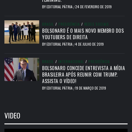
BY
EDITORIAL PÁTRIA
24 DE FEVEREIRO DE 2019
/
BRASIL
/
PRESIDÊNCIA
/
REDES SOCIAIS
BOLSONARO É O MAIS NOVO MEMBRO DOS
YOUTUBERS DE DIREITA
BY
EDITORIAL PÁTRIA
4 DE JULHO DE 2019
/
BRASIL
/
INTERNACIONAL
/
PRESIDÊNCIA
BOLSONARO CONCEDE ENTREVISTA A MÍDIA
BRASILEIRA APÓS REUNIR COM TRUMP.
ASSISTA O VÍDEO!
BY
EDITORIAL PÁTRIA
19 DE MARÇO DE 2019
/
VIDEO
Tocador