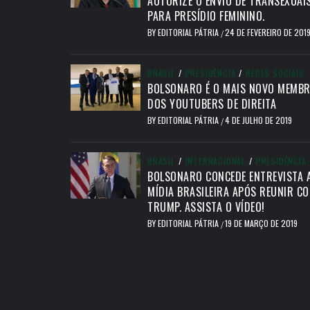
AUTORIZE O ENVIO DE TRANSEXUAI
PARA PRESÍDIO FEMININO.
BY
EDITORIAL PÁTRIA
24 DE FEVEREIRO DE 201
/
BRASIL
/
PRESIDÊNCIA
/
REDES SOCIAIS
BOLSONARO É O MAIS NOVO MEMB
DOS YOUTUBERS DE DIREITA
BY
EDITORIAL PÁTRIA
4 DE JULHO DE 2019
/
BRASIL
/
INTERNACIONAL
/
PRESIDÊNCIA
BOLSONARO CONCEDE ENTREVISTA 
MÍDIA BRASILEIRA APÓS REUNIR C
TRUMP. ASSISTA O VÍDEO!
BY
EDITORIAL PÁTRIA
19 DE MARÇO DE 2019
/