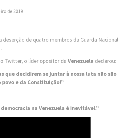
eiro de 2019
u a deserção de quatro membros da Guarda Nacional
.
o Twitter, o líder opositor da
Venezuela
declarou:
 que decidirem se juntar à nossa luta não são
o povo e da Constituição!”
 democracia na Venezuela é inevitável.”