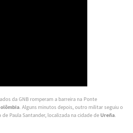
dados da GNB romperam a barreira na Ponte
olômbia
. Alguns minutos depois, outro militar seguiu o
de Paula Santander, localizada na cidade de
Ureña
.