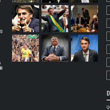
S
9
RO
A
OM
D
Q