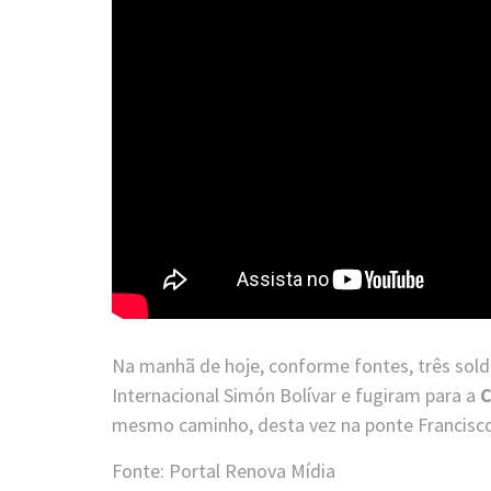
Na manhã de hoje, conforme fontes, três sol
Internacional Simón Bolívar e fugiram para a
C
mesmo caminho, desta vez na ponte Francisco 
Fonte: Portal Renova Mídia