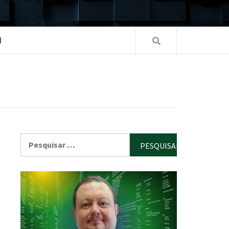
O
Pesquisar
por: