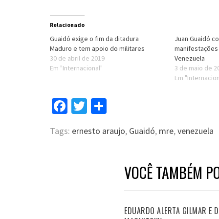
Relacionado
Guaidó exige o fim da ditadura
Juan Guaidó c
Maduro e tem apoio do militares
manifestações
30 de abril de 2019
Venezuela
Em "Internacional"
3 de maio de 2
Em "Internacion
Facebook
Twitter
Compartilhar
Tags:
ernesto araujo
,
Guaidó
,
mre
,
venezuela
VOCÊ TAMBÉM PO
EDUARDO ALERTA GILMAR E DI