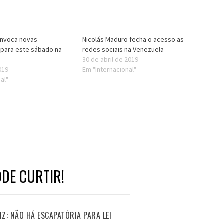
onvoca novas
Nicolás Maduro fecha o acesso as
 para este sábado na
redes sociais na Venezuela
30 de abril de 2019
019
Em "Internacional"
al"
DE CURTIR!
Z: NÃO HÁ ESCAPATÓRIA PARA LEI