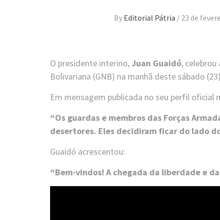
By
Editorial Pátria
/
23 de fever
O presidente interino,
Juan Guaidó
, celebro
Bolivariana (GNB) na manhã deste sábado (23)
Em mensagem publicada no seu perfil oficial n
“Os guardas e membros das Forças Armadas
desertores. Eles decidiram ficar do lado d
Guaidó acrescentou:
“Bem-vindos! A chegada da liberdade e da