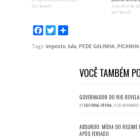
Em "Brasil"
6 de abril de 2
Em "Brasil"
Facebook
Twitter
Compartilhar
Tags:
imposto
,
lula
,
PEDE GALINHA
,
PICANHA
VOCÊ TAMBÉM PO
GOVERNADOR DO RIO REVELA 
BY
EDITORIAL PÁTRIA
4 DE NOVEMBRO
/
ABSURDO: MÍDIA DO REGIME 
APÓS FERIADO