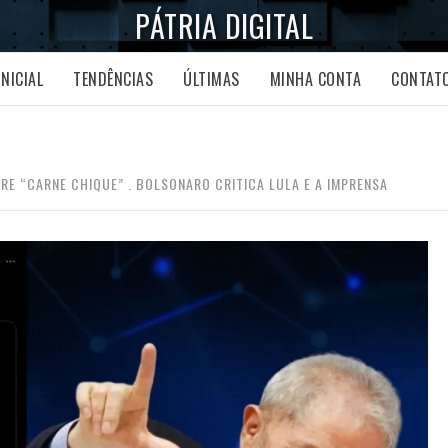
PÁTRIA DIGITAL
INICIAL
TENDÊNCIAS
ÚLTIMAS
MINHA CONTA
CONTAT
E “CARNE CHIQUE” . BOLSONARO CRITICA LULA E A IMPRENSA