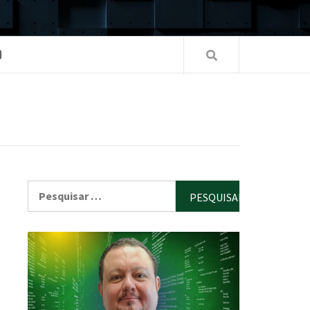
O
Pesquisar
por: