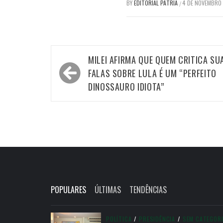
BY
EDITORIAL PÁTRIA
4 DE NOVEMBRO
/
Navegação
MILEI AFIRMA QUE QUEM CRITICA SU
de
FALAS SOBRE LULA É UM “PERFEITO
Post
DINOSSAURO IDIOTA”
POPULARES
ÚLTIMAS
TENDÊNCIAS
POLÍTICA
/
PRESIDÊNCIA
/
SEM CATEGOR