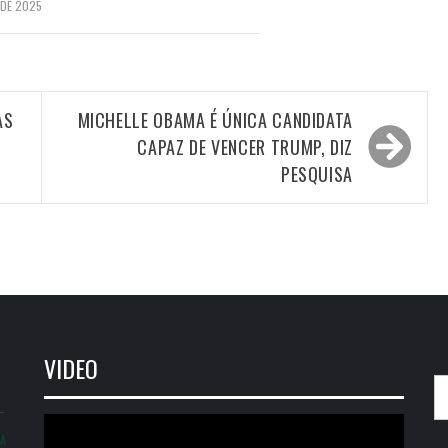
 DE 2025
AS
MICHELLE OBAMA É ÚNICA CANDIDATA
CAPAZ DE VENCER TRUMP, DIZ
PESQUISA
VIDEO
P
po
Tocador
IA