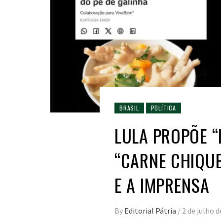
BRASIL
POLÍTICA
LULA PROPÕE 
“CARNE CHIQUE
E A IMPRENSA
By
Editorial Pátria
/
2 de julho 