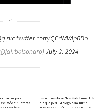
Qq
pic.twitter.com/QCdMVAp0Do
(@jairbolsonaro)
July 2, 2024
por limites para
Em entrevista ao New York Times, Lula
asse média: “Ostenta
diz que pediu diálogo com Trump,
do necessário”
mas que NINGUÉM QUER CONVERSAR