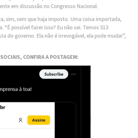
ente em discussão no Congresso Nacional.
ica, sim, sem que haja imposto. Uma coisa importada,
. “É possível fazer isso? Eu não sei. Temos 513
ta do governo. Ela não é irrevogável, ela pode mudar”,
SOCIAIS, CONFIRA A POSTAGEM: