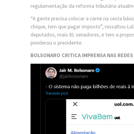
regulamentação da reforma tributária atualm
“A gente precisa colocar a carne na cesta bás
chique, tem que pagar imposto”, ressaltou Lula
deputados, mais 81 senadores, e tem a propos
ponderou o presidente.
BOLSONARO CRITICA IMPRENSA NAS REDES 