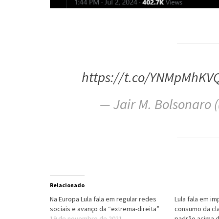
https://t.co/YNMpMhKV
— Jair M. Bolsonaro 
Relacionado
Na Europa Lula fala em regular redes
Lula fala em im
sociais e avanço da “extrema-direita”
consumo da cl
19 de novembro de 2021
padrão acima 