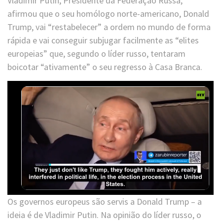
Vladimir Putin, Presidente da Federação Russa,
afirmou que o seu homólogo norte-americano, Donald
Trump, vai “restabelecer” a ordem no mundo de forma
rápida e vai conseguir subjugar facilmente as “elites
europeias” que, segundo o líder russo, tentaram
boicotar “ativamente” o seu regresso à Casa Branca.
Os governos europeus são servis a Donald Trump – a
ideia é de Vladimir Putin. Na opinião do líder russo, o