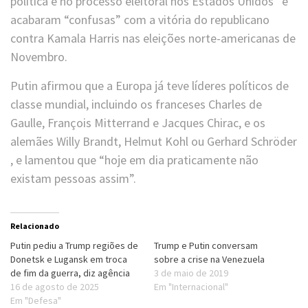
política e no processo eleitoral nos Estados Unidos” e
acabaram “confusas” com a vitória do republicano
contra Kamala Harris nas eleições norte-americanas de
Novembro.
Putin afirmou que a Europa já teve líderes políticos de
classe mundial, incluindo os franceses Charles de
Gaulle, François Mitterrand e Jacques Chirac, e os
alemães Willy Brandt, Helmut Kohl ou Gerhard Schröder​
, e lamentou que “hoje em dia praticamente não
existam pessoas assim”.
Relacionado
Putin pediu a Trump regiões de
Trump e Putin conversam
Donetsk e Lugansk em troca
sobre a crise na Venezuela
de fim da guerra, diz agência
3 de maio de 2019
16 de agosto de 2025
Em "Internacional"
Em "Defesa"