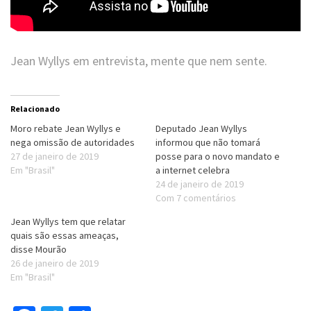
Jean Wyllys em entrevista, mente que nem sente.
Relacionado
Moro rebate Jean Wyllys e
Deputado Jean Wyllys
nega omissão de autoridades
informou que não tomará
27 de janeiro de 2019
posse para o novo mandato e
Em "Brasil"
a internet celebra
24 de janeiro de 2019
Com 7 comentários
Jean Wyllys tem que relatar
quais são essas ameaças,
disse Mourão
26 de janeiro de 2019
Em "Brasil"