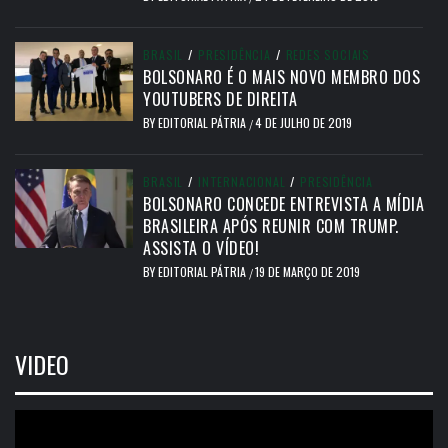
BRASIL
/
PRESIDÊNCIA
/
REDES SOCIAIS
BOLSONARO É O MAIS NOVO MEMBRO DOS
YOUTUBERS DE DIREITA
BY
EDITORIAL PÁTRIA
4 DE JULHO DE 2019
/
BRASIL
/
INTERNACIONAL
/
PRESIDÊNCIA
BOLSONARO CONCEDE ENTREVISTA A MÍDIA
BRASILEIRA APÓS REUNIR COM TRUMP.
ASSISTA O VÍDEO!
BY
EDITORIAL PÁTRIA
19 DE MARÇO DE 2019
/
VIDEO
Tocador
de