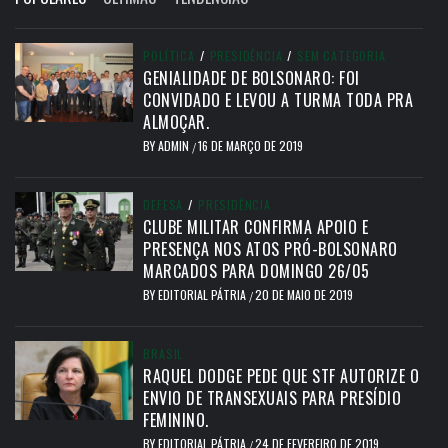
POLÍTICA
/
PRESIDÊNCIA
/
SEM CATEGORIA
GENIALIDADE DE BOLSONARO: FOI
CONVIDADO E LEVOU A TURMA TODA PRA
ALMOÇAR.
BY
ADMIN
16 DE MARÇO DE 2019
/
DEFESA
/
PRESIDÊNCIA
CLUBE MILITAR CONFIRMA APOIO E
PRESENÇA NOS ATOS PRÓ-BOLSONARO
MARCADOS PARA DOMINGO 26/05
BY
EDITORIAL PÁTRIA
20 DE MAIO DE 2019
/
BRASIL
RAQUEL DODGE PEDE QUE STF AUTORIZE O
ENVIO DE TRANSEXUAIS PARA PRESÍDIO
FEMININO.
BY
EDITORIAL PÁTRIA
24 DE FEVEREIRO DE 2019
/