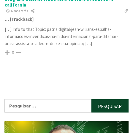
california
6 anos atrás
… [Trackback]
[…] Info to that Topic: patria.digital/jean-willians-espalha-
informacoes-inveridicas-na-midia-internacional-para-difamar-
brasil-assista-o-video-e-deixe-sua-opiniao/ […]
0
Pesquisar
por: