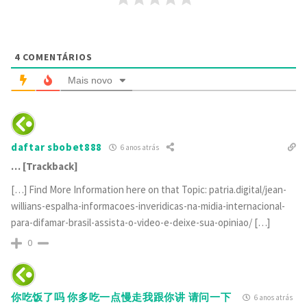
4
COMENTÁRIOS
Mais novo
daftar sbobet888
6 anos atrás
… [Trackback]
[…] Find More Information here on that Topic: patria.digital/jean-
willians-espalha-informacoes-inveridicas-na-midia-internacional-
para-difamar-brasil-assista-o-video-e-deixe-sua-opiniao/ […]
0
你吃饭了吗 你多吃一点慢走我跟你讲 请问一下
6 anos atrás