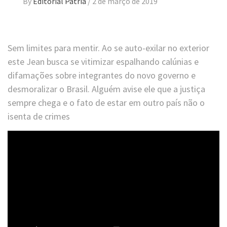
By
Editorial Pátria
/
2 de março de 2019
Sem limites para mentir. Ao se auto-exilar no exterior
este Jean busca se vitimizar espalhando calúnias e
difamações sobre integrantes do novo governo e
desmoralizar o Brasil. Alguém avise ele que a justiça
sempre chega e o fato de estar em outro país não o
isenta de crimes