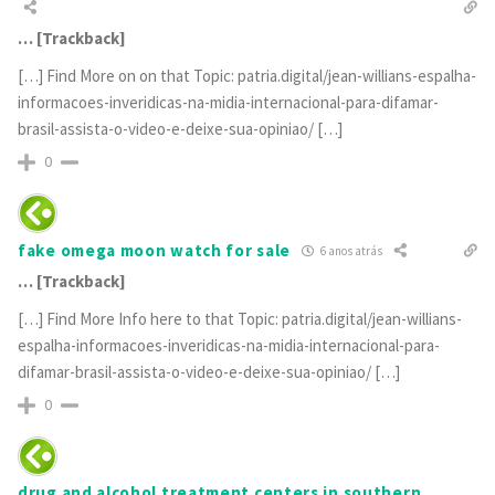
… [Trackback]
[…] Find More on on that Topic: patria.digital/jean-willians-espalha-
informacoes-inveridicas-na-midia-internacional-para-difamar-
brasil-assista-o-video-e-deixe-sua-opiniao/ […]
0
fake omega moon watch for sale
6 anos atrás
… [Trackback]
[…] Find More Info here to that Topic: patria.digital/jean-willians-
espalha-informacoes-inveridicas-na-midia-internacional-para-
difamar-brasil-assista-o-video-e-deixe-sua-opiniao/ […]
0
drug and alcohol treatment centers in southern