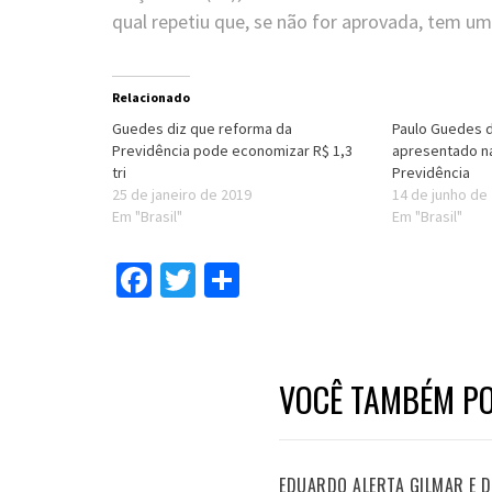
qual repetiu que, se não for aprovada, tem um
Relacionado
Guedes diz que reforma da
Paulo Guedes d
Previdência pode economizar R$ 1,3
apresentado n
tri
Previdência
25 de janeiro de 2019
14 de junho de
Em "Brasil"
Em "Brasil"
Facebook
Twitter
Compartilhar
VOCÊ TAMBÉM PO
EDUARDO ALERTA GILMAR E DI