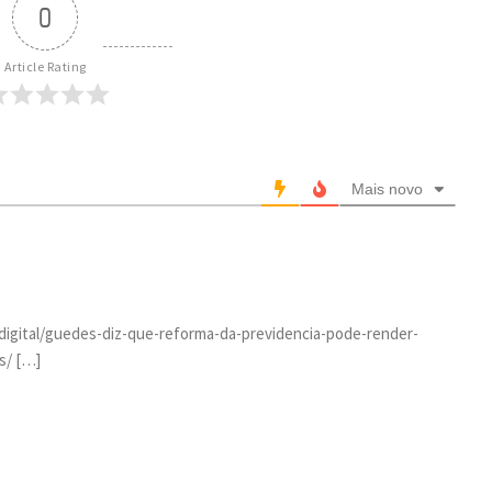
0
Article Rating
Mais novo
a.digital/guedes-diz-que-reforma-da-previdencia-pode-render-
s/ […]