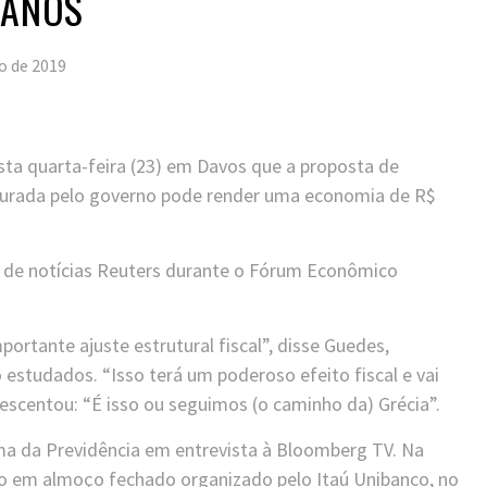
 ANOS
ro de 2019
sta quarta-feira (23) em Davos que a proposta de
turada pelo governo pode render uma economia de R$
ia de notícias Reuters durante o Fórum Econômico
ortante ajuste estrutural fiscal”, disse Guedes,
studados. “Isso terá um poderoso efeito fiscal e vai
acrescentou: “É isso ou seguimos (o caminho da) Grécia”.
ma da Previdência em entrevista à Bloomberg TV. Na
to em almoço fechado organizado pelo Itaú Unibanco, no