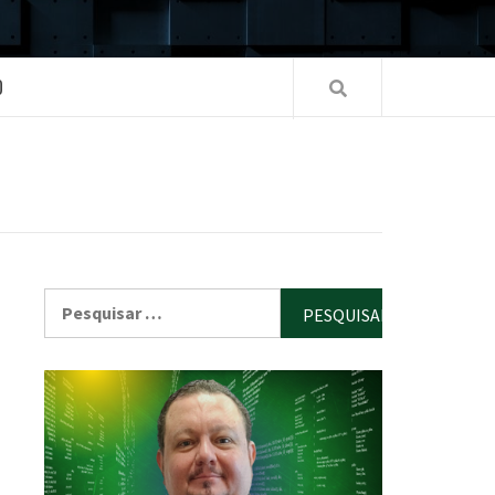
O
Pesquisar
por: