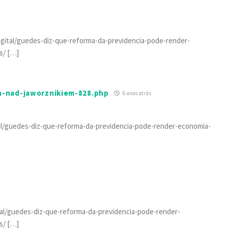
digital/guedes-diz-que-reforma-da-previdencia-pode-render-
s/ […]
yn-nad-jaworznikiem-828.php
6 anos atrás
ital/guedes-diz-que-reforma-da-previdencia-pode-render-economia-
ital/guedes-diz-que-reforma-da-previdencia-pode-render-
s/ […]