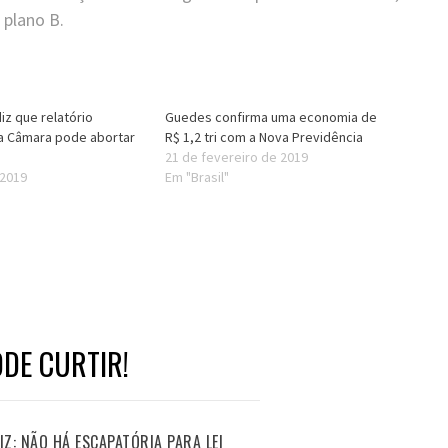
 plano B.
iz que relatório
Guedes confirma uma economia de
a Câmara pode abortar
R$ 1,2 tri com a Nova Previdência
21 de fevereiro de 2019
 2019
Em "Brasil"
DE CURTIR!
Z: NÃO HÁ ESCAPATÓRIA PARA LEI