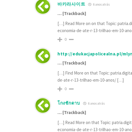
바카라사이트
6 anos atrás
… [Trackback]
[…] Read More on on that Topic: patria.
economia-de-ate-r-13-trilhao-em-10-ano
0
http://edukacjapolicealna.pl/ml
… [Trackback]
[…] Find More on that Topic: patria.dig
de-ate-r-13-trilhao-em-10-anos/ […]
0
โกงชักดาบ
6 anos atrás
… [Trackback]
[…] Read More on that Topic: patria.dig
economia-de-ate-r-13-trilhao-em-10-ano