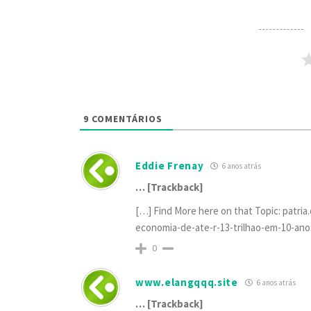
9
COMENTÁRIOS
Eddie Frenay
6 anos atrás
… [Trackback]
[…] Find More here on that Topic: patri
economia-de-ate-r-13-trilhao-em-10-ano
0
www.elangqqq.site
6 anos atrás
… [Trackback]