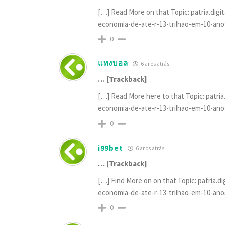
[…] Read More on that Topic: patria.dig
economia-de-ate-r-13-trilhao-em-10-ano
0
แทงบอล
6 anos atrás
… [Trackback]
[…] Read More here to that Topic: patri
economia-de-ate-r-13-trilhao-em-10-ano
0
i99bet
6 anos atrás
… [Trackback]
[…] Find More on on that Topic: patria.
economia-de-ate-r-13-trilhao-em-10-ano
0