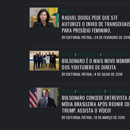
BRASIL
RAQUEL DODGE PEDE QUE STF
AUTORIZE O ENVIO DE TRANSEXUAI
PARA PRESÍDIO FEMININO.
BY
EDITORIAL PÁTRIA
24 DE FEVEREIRO DE 201
/
BRASIL
/
PRESIDÊNCIA
/
REDES SOCIAIS
BOLSONARO É O MAIS NOVO MEMB
DOS YOUTUBERS DE DIREITA
BY
EDITORIAL PÁTRIA
4 DE JULHO DE 2019
/
BRASIL
/
INTERNACIONAL
/
PRESIDÊNCIA
BOLSONARO CONCEDE ENTREVISTA 
MÍDIA BRASILEIRA APÓS REUNIR C
TRUMP. ASSISTA O VÍDEO!
BY
EDITORIAL PÁTRIA
19 DE MARÇO DE 2019
/