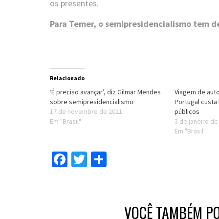
os presentes.
Para Temer, o semipresidencialismo tem de
Relacionado
‘É preciso avançar’, diz Gilmar Mendes
Viagem de auto
sobre semipresidencialismo
Portugal custa
17 de novembro de 2021
públicos
Em "Brasil"
3 de janeiro de
Em "Brasil"
Facebook
Twitter
Compartilhar
VOCÊ TAMBÉM PO