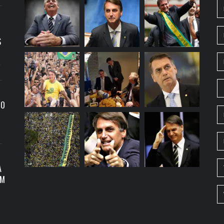
S
9
RO
A
OM