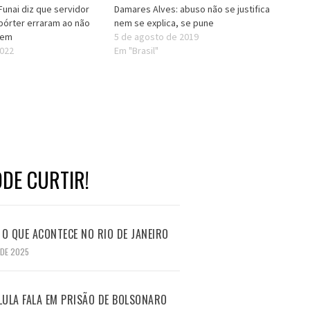
Funai diz que servidor
Damares Alves: abuso não se justifica
epórter erraram ao não
nem se explica, se pune
gem
5 de agosto de 2019
2022
Em "Brasil"
DE CURTIR!
O QUE ACONTECE NO RIO DE JANEIRO
 DE 2025
LULA FALA EM PRISÃO DE BOLSONARO