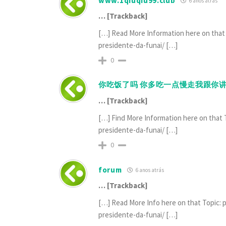
www.1qiuqiu99.club
6 anos atrás
… [Trackback]
[…] Read More Information here on that 
presidente-da-funai/ […]
0
你吃饭了吗 你多吃一点慢走我跟你讲
… [Trackback]
[…] Find More Information here on that T
presidente-da-funai/ […]
0
forum
6 anos atrás
… [Trackback]
[…] Read More Info here on that Topic: 
presidente-da-funai/ […]