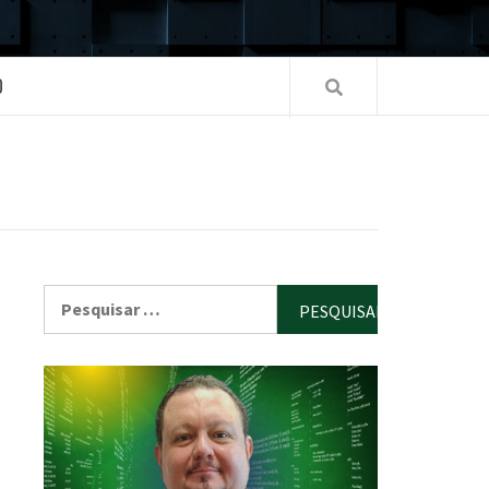
O
Pesquisar
por: