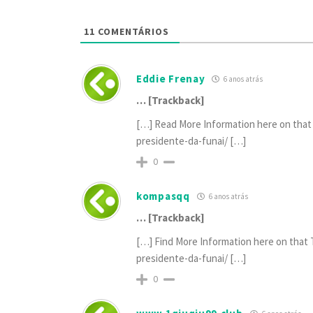
11
COMENTÁRIOS
Eddie Frenay
6 anos atrás
… [Trackback]
[…] Read More Information here on that 
presidente-da-funai/ […]
0
kompasqq
6 anos atrás
… [Trackback]
[…] Find More Information here on that T
presidente-da-funai/ […]
0