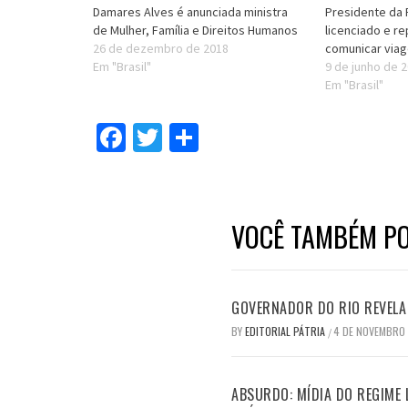
Damares Alves é anunciada ministra
Presidente da 
de Mulher, Família e Direitos Humanos
licenciado e r
26 de dezembro de 2018
comunicar via
Em "Brasil"
9 de junho de 
Em "Brasil"
Facebook
Twitter
Compartilhar
VOCÊ TAMBÉM PO
GOVERNADOR DO RIO REVELA 
BY
EDITORIAL PÁTRIA
4 DE NOVEMBRO
/
ABSURDO: MÍDIA DO REGIME 