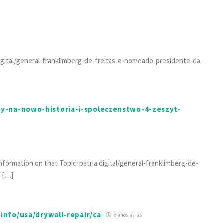
digital/general-franklimberg-de-freitas-e-nomeado-presidente-da-
y-na-nowo-historia-i-spoleczenstwo-4-zeszyt-
Information on that Topic: patria.digital/general-franklimberg-de-
/ […]
.info/usa/drywall-repair/ca
6 anos atrás