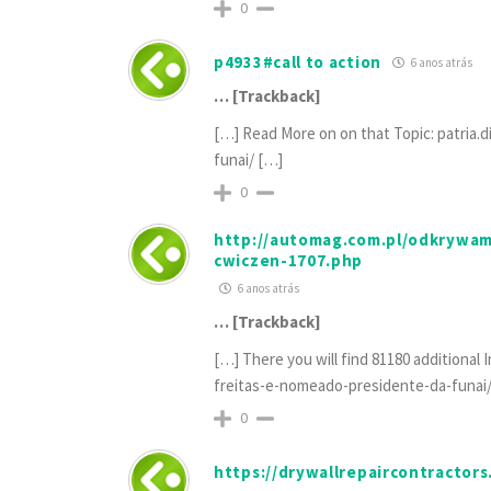
0
p4933#call to action
6 anos atrás
… [Trackback]
[…] Read More on on that Topic: patria.
funai/ […]
0
http://automag.com.pl/odkrywam
cwiczen-1707.php
6 anos atrás
… [Trackback]
[…] There you will find 81180 additional 
freitas-e-nomeado-presidente-da-funai
0
https://drywallrepaircontractors