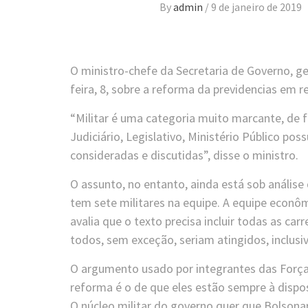
By
admin
/
9 de janeiro de 2019
O ministro-chefe da Secretaria de Governo, ge
feira, 8, sobre a reforma da previdencias em re
“Militar é uma categoria muito marcante, de far
Judiciário, Legislativo, Ministério Público pos
consideradas e discutidas”, disse o ministro.
O assunto, no entanto, ainda está sob análise
tem sete militares na equipe. A equipe econ
avalia que o texto precisa incluir todas as car
todos, sem exceção, seriam atingidos, inclusiv
O argumento usado por integrantes das Forças
reforma é o de que eles estão sempre à dispo
O núcleo militar do governo quer que Bolsona