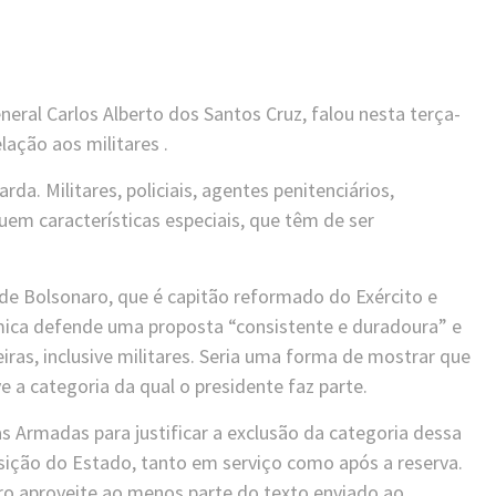
neral Carlos Alberto dos Santos Cruz, falou nesta terça-
lação aos militares .
da. Militares, policiais, agentes penitenciários,
suem características especiais, que têm de ser
 de Bolsonaro, que é capitão reformado do Exército e
ômica defende uma proposta “consistente e duradoura” e
reiras, inclusive militares. Seria uma forma de mostrar que
e a categoria da qual o presidente faz parte.
 Armadas para justificar a exclusão da categoria dessa
sição do Estado, tanto em serviço como após a reserva.
ro aproveite ao menos parte do texto enviado ao