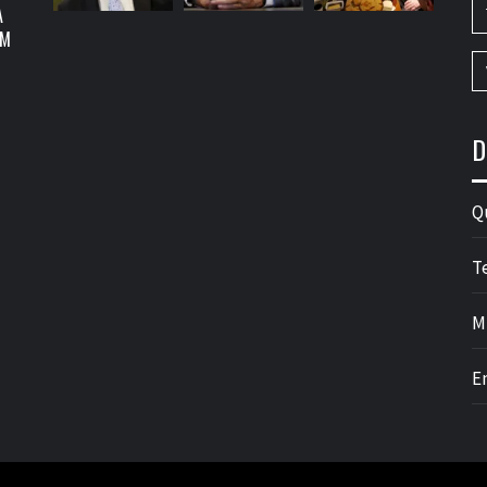
A
OM
D
Q
T
M
E