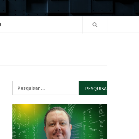
O
Pesquisar
por: