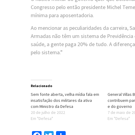
Congresso pelo então presidente Michel Temer
mínima para aposentadoria.
Ao mencionar as peculiaridades da carreira, S
Armadas não têm um sistema de Previdência 
saúde, a gente paga 20% de tudo. A diferença
pelo sistema.”
Relacionado
Sem fonte aberta, velha mídia fala em
General Villas 
insatisfação dos militares da ativa
contribuem par
com Ministro da Defesa
e do governo
20 de julho de 2022
7 de maio de 2
Em "Defesa"
Em "Defesa"