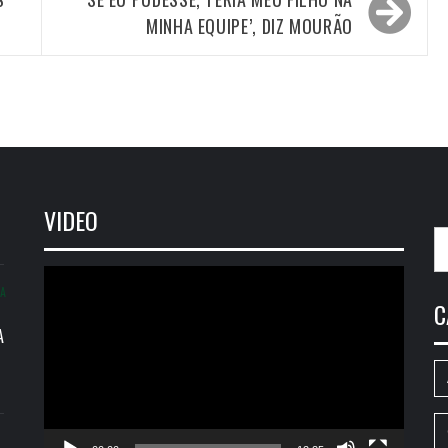
MINHA EQUIPE’, DIZ MOURÃO
VIDEO
P
po
Tocador
IA
de
C
vídeo
A