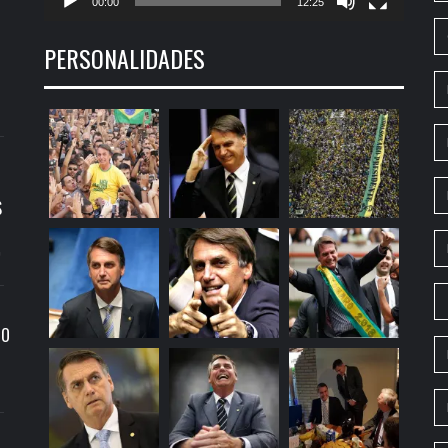
00:00
12:25
PERSONALIDADES
S
9
RO