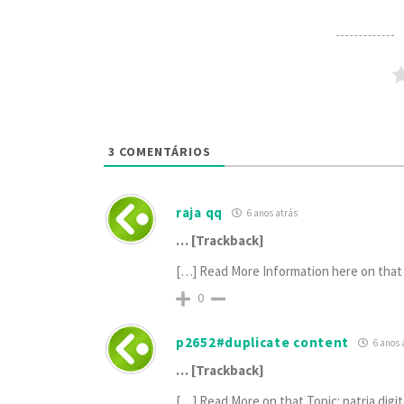
3
COMENTÁRIOS
raja qq
6 anos atrás
… [Trackback]
[…] Read More Information here on that 
0
p2652#duplicate content
6 anos 
… [Trackback]
[…] Read More on that Topic: patria.dig