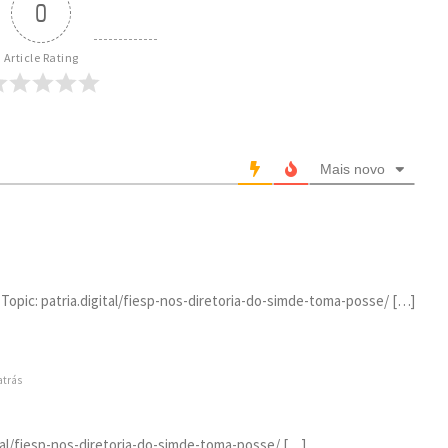
0
Article Rating
Mais novo
Topic: patria.digital/fiesp-nos-diretoria-do-simde-toma-posse/ […]
atrás
ital/fiesp-nos-diretoria-do-simde-toma-posse/ […]