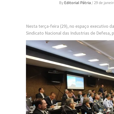
By
Editorial Pátria
/
29 de janei
Nesta terça-feira (29), no espaço executivo d
Sindicato Nacional das Industrias de Defesa, p