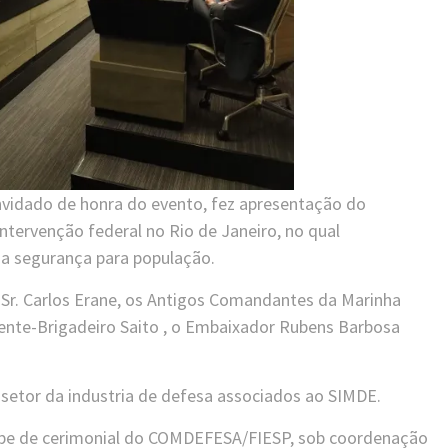
nvidado de honra do evento, fez apresentação do
ntervenção federal no Rio de Janeiro, no qual
da segurança para população.
r. Carlos Erane, os Antigos Comandantes da Marinha
nte-Brigadeiro Saito , o Embaixador Rubens Barbosa
 setor da industria de defesa associados ao SIMDE.
uipe de cerimonial do COMDEFESA/FIESP, sob coordenação