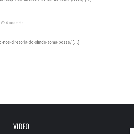
6 anos atrás
iesp-nos-diretoria-do-simde-toma-posse/ […]
VIDEO
P