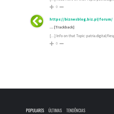
0
https://biznesblog.biz.pl/forum/
… [Trackback]
[…] Info on that Topic: patria.digital/f
0
POPULARES
ÚLTIMAS
TENDÊNCIAS