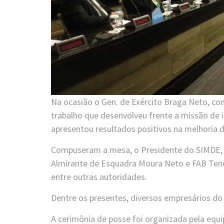
Na ocasião o Gen. de Exército Braga Neto, co
trabalho que desenvolveu frente a missão de i
apresentou resultados positivos na melhoria 
Compuseram a mesa, o Presidente do SIMDE, S
Almirante de Esquadra Moura Neto e FAB Tene
entre outras autoridades.
Dentre os presentes, diversos empresários do
A cerimônia de posse foi organizada pela eq