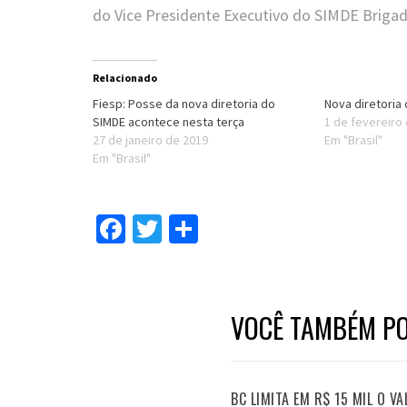
do Vice Presidente Executivo do SIMDE Brigad
Relacionado
Fiesp: Posse da nova diretoria do
Nova diretoria
SIMDE acontece nesta terça
1 de fevereiro
27 de janeiro de 2019
Em "Brasil"
Em "Brasil"
Facebook
Twitter
Compartilhar
VOCÊ TAMBÉM PO
BC LIMITA EM R$ 15 MIL O V