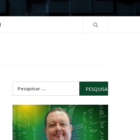
O
Pesquisar
por: