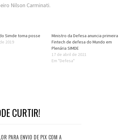
eiro Nilson Carminati.
 do Simde toma posse
Ministro da Defesa anuncia primeira
 de 2019
Fintech de defesa do Mundo em
Plenária SIMDE
17 de abril de 2021
Em "Defesa"
DE CURTIR!
ALOR PARA ENVIO DE PIX COM A