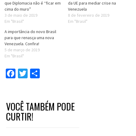
que Diplomacia não é “ficar em
da UE para mediar crise na
cima do muro”
Venezuela
3 de maio de 2019
8 de fevereiro de 2019
Em "Brasil"
Em "Brasil"
A importância do novo Brasil
para que renasça uma nova
Venezuela. Confira!
5 de março de 2019
Em "Brasil"
Facebook
Twitter
Compartilhar
VOCÊ TAMBÉM PODE
CURTIR!