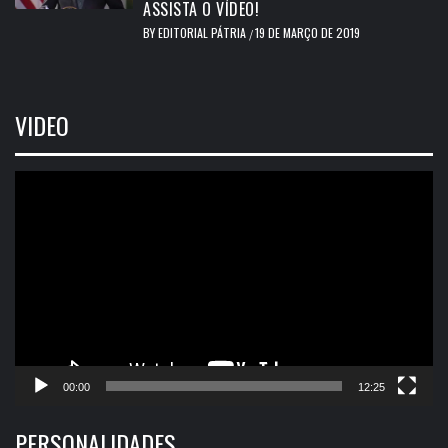
ASSISTA O VÍDEO!
BY
EDITORIAL PÁTRIA
19 DE MARÇO DE 2019
/
VIDEO
Tocador
de
vídeo
00:00
12:25
PERSONALIDADES