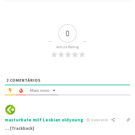
0
Article Rating
2
COMENTÁRIOS
Mais novo
masturbate milf Lesbian oldyoung
6 anos atrás
… [Trackback]