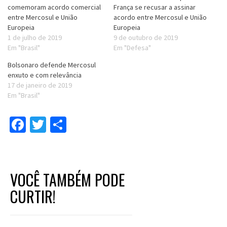
comemoram acordo comercial
França se recusar a assinar
entre Mercosul e União
acordo entre Mercosul e União
Europeia
Europeia
1 de julho de 2019
9 de outubro de 2019
Em "Brasil"
Em "Defesa"
Bolsonaro defende Mercosul
enxuto e com relevância
17 de janeiro de 2019
Em "Brasil"
Facebook
Twitter
Compartilhar
VOCÊ TAMBÉM PODE
CURTIR!