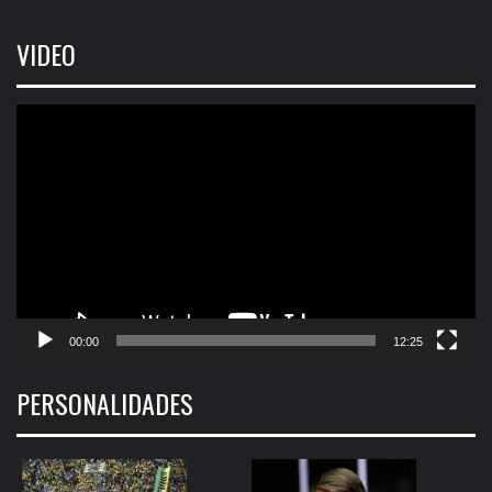
VIDEO
Tocador
de
vídeo
00:00
12:25
PERSONALIDADES