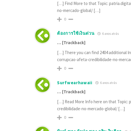
[…] Find More to that Topic: patria.dig
no-mercado-global/ […]
0
ต้องการใช้เงินด่วน
6 anos atrás
… [Trackback]
[…] There you can find 2404 additional I
corrupcao-afeta-credibilidade-no-merca
0
Surfwearhawaii
6 anos atrás
… [Trackback]
[…] Read More Info here on that Topic:
credibilidade-no-mercado-global/ […]
0