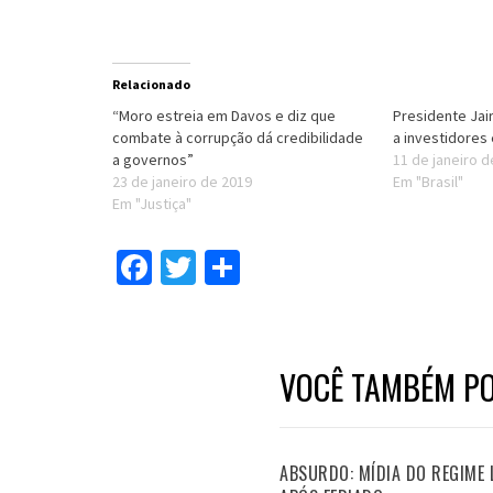
Relacionado
“Moro estreia em Davos e diz que
Presidente Jai
combate à corrupção dá credibilidade
a investidores
a governos”
11 de janeiro 
23 de janeiro de 2019
Em "Brasil"
Em "Justiça"
Facebook
Twitter
Compartilhar
VOCÊ TAMBÉM PO
ABSURDO: MÍDIA DO REGIME 