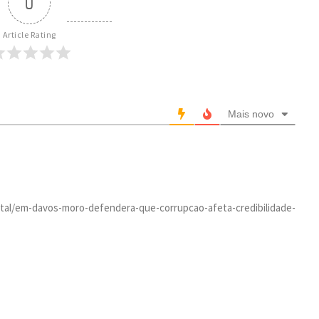
0
Article Rating
Mais novo
igital/em-davos-moro-defendera-que-corrupcao-afeta-credibilidade-