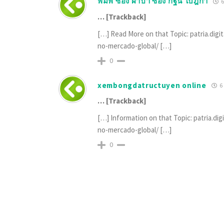
พิมพ์ ซอง ผ้าป่า ซอง กฐิน ใบฎีกา
6
… [Trackback]
[…] Read More on that Topic: patria.dig
no-mercado-global/ […]
0
xembongdatructuyen online
6 
… [Trackback]
[…] Information on that Topic: patria.d
no-mercado-global/ […]
0