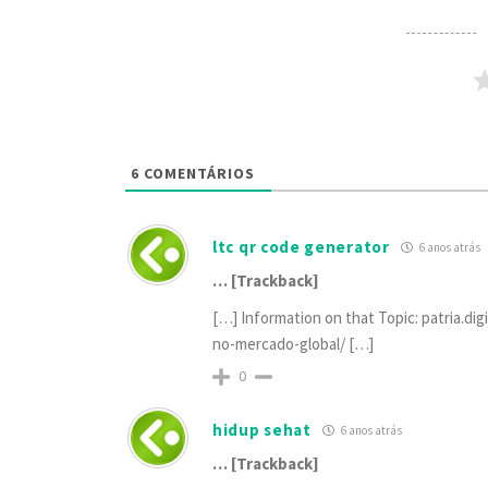
6
COMENTÁRIOS
ltc qr code generator
6 anos atrás
… [Trackback]
[…] Information on that Topic: patria.d
no-mercado-global/ […]
0
hidup sehat
6 anos atrás
… [Trackback]