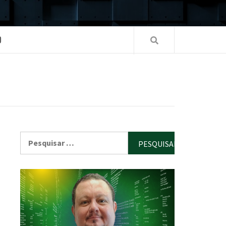
O
Pesquisar
por: