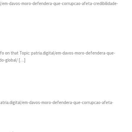
ital/em-davos-moro-defendera-que-corrupcao-afeta-credibilidade-
nfo on that Topic: patria.digital/em-davos-moro-defendera-que-
do-global/ […]
 patria.digital/em-davos-moro-defendera-que-corrupcao-afeta-