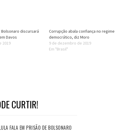
r Bolsonaro discursará
Corrupção abala confiança no regime
 em Davos
democrático, diz Moro
de 2019
9 de dezembro de 2019
Em "Brasil"
DE CURTIR!
LULA FALA EM PRISÃO DE BOLSONARO