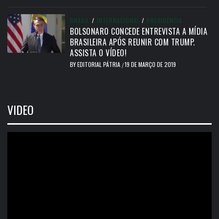
BRASIL
/
INTERNACIONAL
/
PRESIDÊNCIA
BOLSONARO CONCEDE ENTREVISTA A MÍDIA
BRASILEIRA APÓS REUNIR COM TRUMP.
ASSISTA O VÍDEO!
BY
EDITORIAL PÁTRIA
19 DE MARÇO DE 2019
/
VIDEO
Tocador
de
vídeo