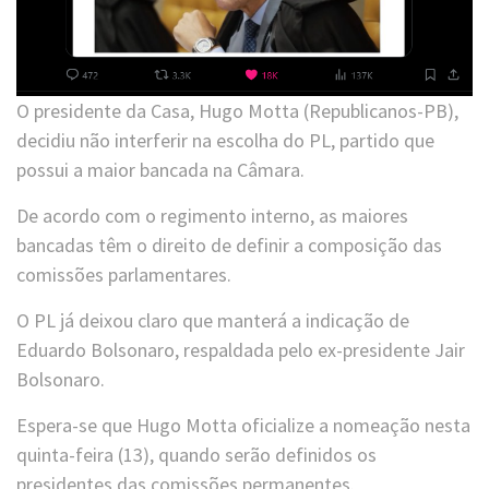
O presidente da Casa, Hugo Motta (Republicanos-PB),
decidiu não interferir na escolha do PL, partido que
possui a maior bancada na Câmara.
De acordo com o regimento interno, as maiores
bancadas têm o direito de definir a composição das
comissões parlamentares.
O PL já deixou claro que manterá a indicação de
Eduardo Bolsonaro, respaldada pelo ex-presidente Jair
Bolsonaro.
Espera-se que Hugo Motta oficialize a nomeação nesta
quinta-feira (13), quando serão definidos os
presidentes das comissões permanentes.