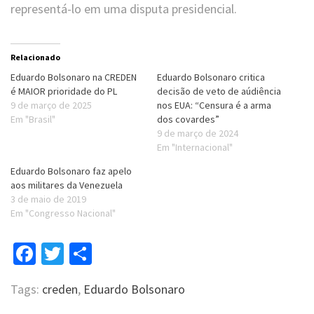
representá-lo em uma disputa presidencial.
Relacionado
Eduardo Bolsonaro na CREDEN
Eduardo Bolsonaro critica
é MAIOR prioridade do PL
decisão de veto de aúdiência
9 de março de 2025
nos EUA: “Censura é a arma
Em "Brasil"
dos covardes”
9 de março de 2024
Em "Internacional"
Eduardo Bolsonaro faz apelo
aos militares da Venezuela
3 de maio de 2019
Em "Congresso Nacional"
Facebook
Twitter
Compartilhar
Tags:
creden
,
Eduardo Bolsonaro