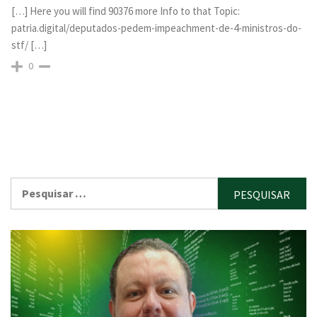
[…] Here you will find 90376 more Info to that Topic:
patria.digital/deputados-pedem-impeachment-de-4-ministros-do-
stf/ […]
0
Pesquisar
por: