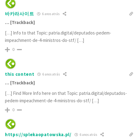
바카라사이트
6 anos atrás
… [Trackback]
[…] Info to that Topic: patria.digital/deputados-pedem-
impeachment-de-4-ministros-do-stf/ […]
0
this content
6 anos atrás
… [Trackback]
[…] Find More Info here on that Topic: patria.digital/deputados-
pedem-impeachment-de-4-ministros-do-stf/ […]
0
https://splekaopatowska.pl/
6 anos atrás