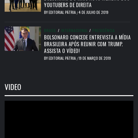
YOUTUBERS DE DIREITA
BY
EDITORIAL PÁTRIA
4 DE JULHO DE 2019
/
BRASIL
/
INTERNACIONAL
/
PRESIDÊNCIA
BOLSONARO CONCEDE ENTREVISTA A MÍDIA
BRASILEIRA APÓS REUNIR COM TRUMP.
ASSISTA O VÍDEO!
BY
EDITORIAL PÁTRIA
19 DE MARÇO DE 2019
/
VIDEO
Tocador
de
vídeo