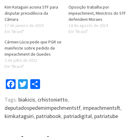
Kim Kataguiri aciona STF para
Oposição trabalha por
disputar presidência da
impeachment, Ministros do STF
Câmara
defendem Moraes
17 de janeiro de 2019
14 de agosto de 2024
Em "Brasil"
Em "Brasil"
Cármen Lúcia pede que PGR se
manifeste sobre pedido de
impeachment de Guedes
2 de julho de 2021
Em "Brasil"
Facebook
Twitter
Compartilhar
Tags:
biakicis
,
crhistonietto
,
deputadospedemimpechmentstf
,
impeachmentsft
,
kimkataguiri
,
patriabook
,
patriadigital
,
patriatube