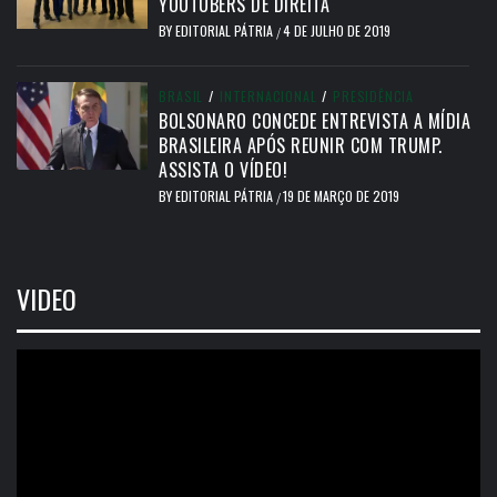
YOUTUBERS DE DIREITA
BY
EDITORIAL PÁTRIA
4 DE JULHO DE 2019
/
BRASIL
/
INTERNACIONAL
/
PRESIDÊNCIA
BOLSONARO CONCEDE ENTREVISTA A MÍDIA
BRASILEIRA APÓS REUNIR COM TRUMP.
ASSISTA O VÍDEO!
BY
EDITORIAL PÁTRIA
19 DE MARÇO DE 2019
/
VIDEO
Tocador
de
vídeo