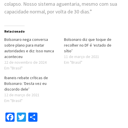
colapso. Nosso sistema aguentaria, mesmo com sua
capacidade normal, por volta de 30 dias.”
Relacionado
Bolsonaro nega conversa
Bolsonaro diz que toque de
sobre plano para matar
recolher no DF é ‘estado de
autoridades e diz: Isso nunca
sítio’
aconteceu
11 de março de 2021
22 de novembro de 2024
Em "Brasil"
Em "Brasil"
Ibaneis rebate críticas de
Bolsonaro: ‘Desta vez eu
discordo dele’
12 de março de 2021
Em "Brasil"
Facebook
Twitter
Compartilhar