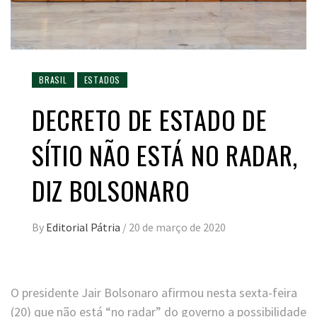
BRASIL
ESTADOS
DECRETO DE ESTADO DE
SÍTIO NÃO ESTÁ NO RADAR,
DIZ BOLSONARO
By
Editorial Pátria
/
20 de março de 2020
O presidente Jair Bolsonaro afirmou nesta sexta-feira
(20) que não está “no radar” do governo a possibilidade