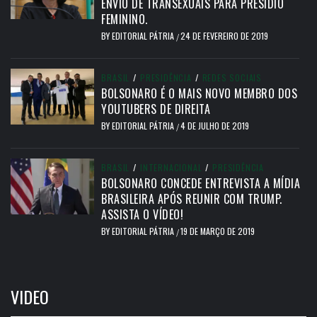
ENVIO DE TRANSEXUAIS PARA PRESÍDIO
FEMININO.
BY
EDITORIAL PÁTRIA
24 DE FEVEREIRO DE 2019
/
BRASIL
/
PRESIDÊNCIA
/
REDES SOCIAIS
BOLSONARO É O MAIS NOVO MEMBRO DOS
YOUTUBERS DE DIREITA
BY
EDITORIAL PÁTRIA
4 DE JULHO DE 2019
/
BRASIL
/
INTERNACIONAL
/
PRESIDÊNCIA
BOLSONARO CONCEDE ENTREVISTA A MÍDIA
BRASILEIRA APÓS REUNIR COM TRUMP.
ASSISTA O VÍDEO!
BY
EDITORIAL PÁTRIA
19 DE MARÇO DE 2019
/
VIDEO