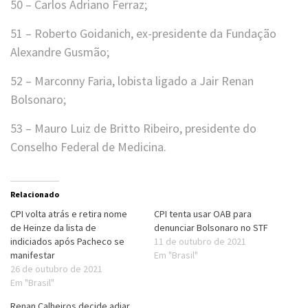
50 – Carlos Adriano Ferraz;
51 – Roberto Goidanich, ex-presidente da Fundação
Alexandre Gusmão;
52 – Marconny Faria, lobista ligado a Jair Renan
Bolsonaro;
53 – Mauro Luiz de Britto Ribeiro, presidente do
Conselho Federal de Medicina.
Relacionado
CPI volta atrás e retira nome
CPI tenta usar OAB para
de Heinze da lista de
denunciar Bolsonaro no STF
indiciados após Pacheco se
11 de outubro de 2021
manifestar
Em "Brasil"
26 de outubro de 2021
Em "Brasil"
Renan Calheiros decide adiar