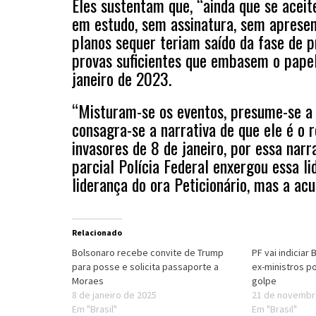
Eles sustentam que, “ainda que se acei
em estudo, sem assinatura, sem apresen
planos sequer teriam saído da fase de
provas suficientes que embasem o papel
janeiro de 2023.
“Misturam-se os eventos, presume-se a 
consagra-se a narrativa de que ele é o r
invasores de 8 de janeiro, por essa nar
parcial Polícia Federal enxergou essa l
liderança do ora Peticionário, mas a ac
Relacionado
Bolsonaro recebe convite de Trump
PF vai indiciar 
para posse e solicita passaporte a
ex-ministros p
Moraes
golpe
8 de janeiro de 2025
21 de novembr
Em "Brasil"
Em "Brasil"