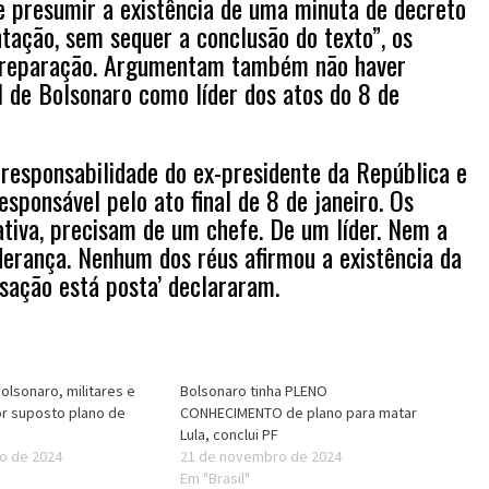
te presumir a existência de uma minuta de decreto
tação, sem sequer a conclusão do texto”, os
 preparação. Argumentam também não haver
 de Bolsonaro como líder dos atos do 8 de
responsabilidade do ex-presidente da República e
esponsável pelo ato final de 8 de janeiro. Os
rativa, precisam de um chefe. De um líder. Nem a
iderança. Nenhum dos réus afirmou a existência da
usação está posta’ declararam.
Bolsonaro, militares e
Bolsonaro tinha PLENO
or suposto plano de
CONHECIMENTO de plano para matar
Lula, conclui PF
o de 2024
21 de novembro de 2024
Em "Brasil"