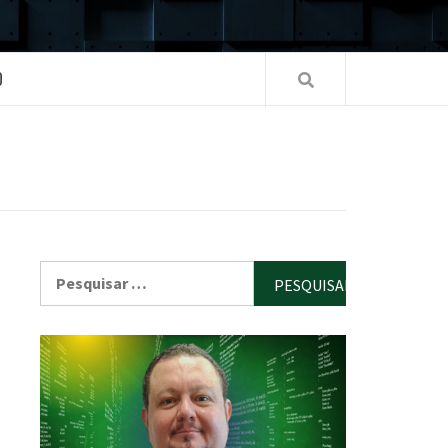
O
Pesquisar
por: