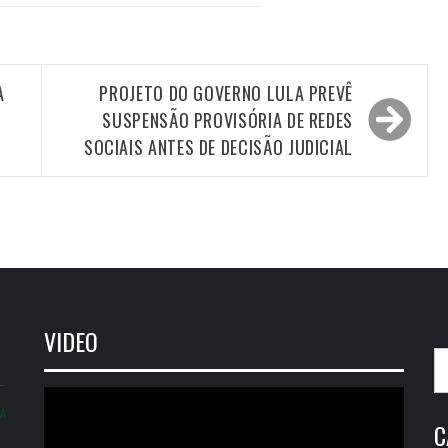
A
PROJETO DO GOVERNO LULA PREVÊ
SUSPENSÃO PROVISÓRIA DE REDES
SOCIAIS ANTES DE DECISÃO JUDICIAL
VIDEO
P
po
Tocador
IA
de
C
vídeo