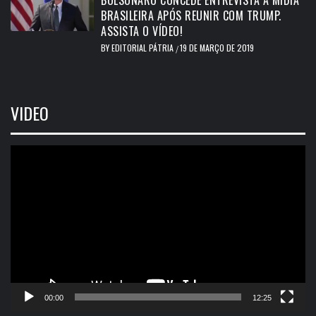
BRASILEIRA APÓS REUNIR COM TRUMP.
ASSISTA O VÍDEO!
BY
EDITORIAL PÁTRIA
19 DE MARÇO DE 2019
/
VIDEO
Tocador
de
vídeo
00:00
12:25