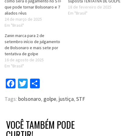
como será o julgamento no STF
suposta TENTATIVA DE GOLPE
que pode tornar Bolsonaro e 7
18 de fevereiro de 2025
aliados réus
Em "Brasil"
24 de março de 2025
Em "Brasil"
Zanin marca para 2 de
setembro início de julgamento
de Bolsonaro e mais sete por
tentativa de golpe
16 de agosto de 2025
Em "Brasil"
Facebook
Twitter
Compartilhar
Tags:
bolsonaro
,
golpe
,
justiça
,
STF
VOCÊ TAMBÉM PODE
CURTIR!