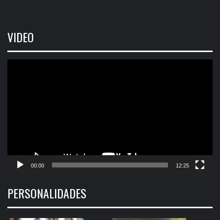
VIDEO
Tocador
de
vídeo
00:00
12:25
PERSONALIDADES