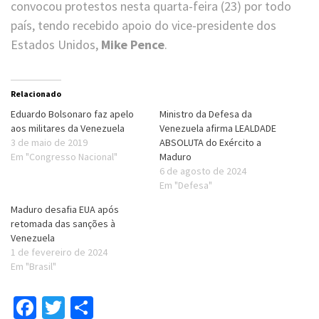
convocou protestos nesta quarta-feira (23) por todo
país, tendo recebido apoio do vice-presidente dos
Estados Unidos,
Mike Pence
.
Relacionado
Eduardo Bolsonaro faz apelo
Ministro da Defesa da
aos militares da Venezuela
Venezuela afirma LEALDADE
3 de maio de 2019
ABSOLUTA do Exército a
Em "Congresso Nacional"
Maduro
6 de agosto de 2024
Em "Defesa"
Maduro desafia EUA após
retomada das sanções à
Venezuela
1 de fevereiro de 2024
Em "Brasil"
Facebook
Twitter
Compartilhar