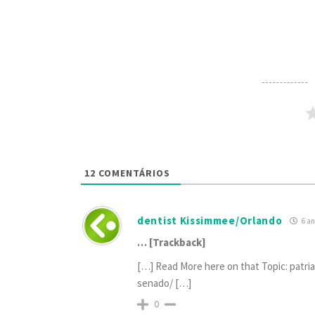
12
COMENTÁRIOS
dentist Kissimmee/Orlando
6 an
… [Trackback]
[…] Read More here on that Topic: patri
senado/ […]
0