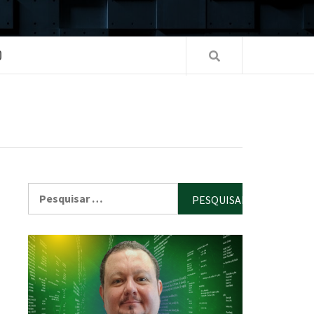
O
Pesquisar
por: