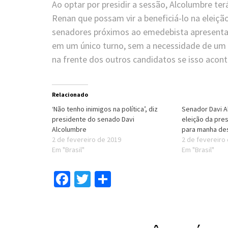
Ao optar por presidir a sessão, Alcolumbre te
Renan que possam vir a beneficiá-lo na eleiçã
senadores próximos ao emedebista apresenta
em um único turno, sem a necessidade de um 
na frente dos outros candidatos se isso acon
Relacionado
‘Não tenho inimigos na política’, diz
Senador Davi A
presidente do senado Davi
eleição da pre
Alcolumbre
para manha de
2 de fevereiro de 2019
2 de fevereiro
Em "Brasil"
Em "Brasil"
Facebook
Twitter
Compartilhar