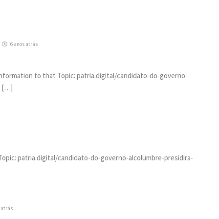
6 anos atrás
Information to that Topic: patria.digital/candidato-do-governo-
/ […]
opic: patria.digital/candidato-do-governo-alcolumbre-presidira-
 atrás