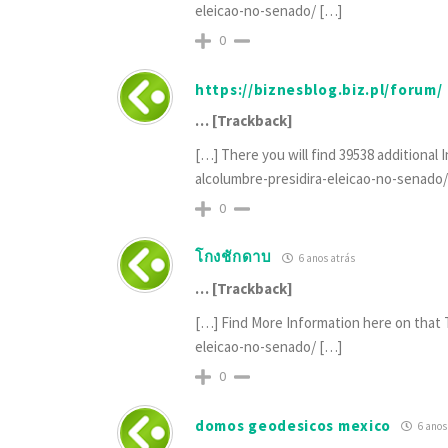
eleicao-no-senado/ […]
0
https://biznesblog.biz.pl/forum/
… [Trackback]
[…] There you will find 39538 additional 
alcolumbre-presidira-eleicao-no-senado
0
โกงชักดาบ
6 anos atrás
… [Trackback]
[…] Find More Information here on that T
eleicao-no-senado/ […]
0
domos geodesicos mexico
6 anos