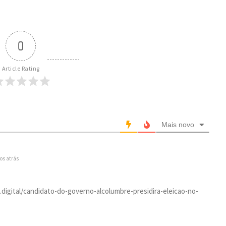
0
Article Rating
Mais novo
os atrás
a.digital/candidato-do-governo-alcolumbre-presidira-eleicao-no-