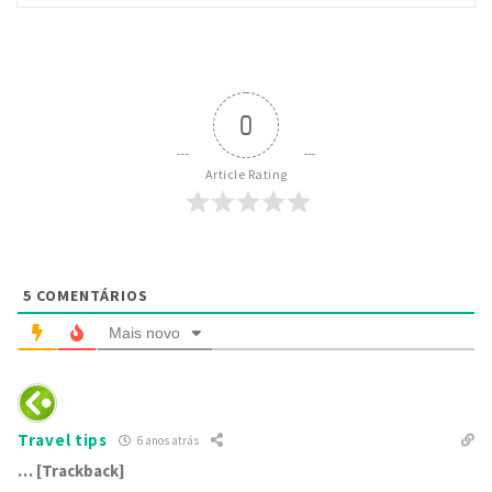
0
Article Rating
5
COMENTÁRIOS
Mais novo
Travel tips
6 anos atrás
… [Trackback]