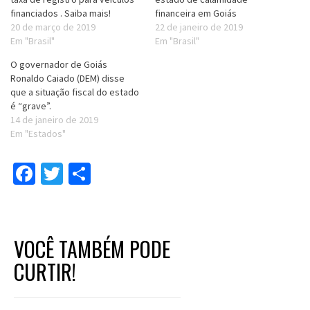
financiados . Saiba mais!
financeira em Goiás
20 de março de 2019
22 de janeiro de 2019
Em "Brasil"
Em "Brasil"
O governador de Goiás
Ronaldo Caiado (DEM) disse
que a situação fiscal do estado
é “grave”.
14 de janeiro de 2019
Em "Estados"
Facebook
Twitter
Compartilhar
VOCÊ TAMBÉM PODE
CURTIR!