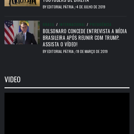
BY
EDITORIAL PÁTRIA
4 DE JULHO DE 2019
/
BRASIL
/
INTERNACIONAL
/
PRESIDÊNCIA
BOLSONARO CONCEDE ENTREVISTA A MÍDIA
BRASILEIRA APÓS REUNIR COM TRUMP.
ASSISTA O VÍDEO!
BY
EDITORIAL PÁTRIA
19 DE MARÇO DE 2019
/
VIDEO
Tocador
de
vídeo