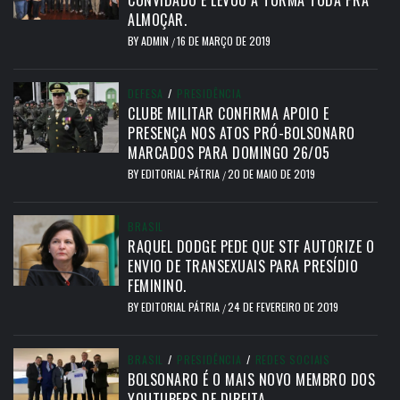
CONVIDADO E LEVOU A TURMA TODA PRA
ALMOÇAR.
BY
ADMIN
16 DE MARÇO DE 2019
/
DEFESA
/
PRESIDÊNCIA
CLUBE MILITAR CONFIRMA APOIO E
PRESENÇA NOS ATOS PRÓ-BOLSONARO
MARCADOS PARA DOMINGO 26/05
BY
EDITORIAL PÁTRIA
20 DE MAIO DE 2019
/
BRASIL
RAQUEL DODGE PEDE QUE STF AUTORIZE O
ENVIO DE TRANSEXUAIS PARA PRESÍDIO
FEMININO.
BY
EDITORIAL PÁTRIA
24 DE FEVEREIRO DE 2019
/
BRASIL
/
PRESIDÊNCIA
/
REDES SOCIAIS
BOLSONARO É O MAIS NOVO MEMBRO DOS
YOUTUBERS DE DIREITA